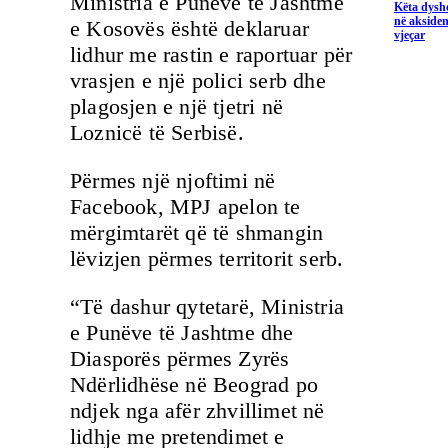
Ministria e Punëve të Jashtme
Këta dysho
në aksiden
e Kosovës është deklaruar
vjeçar
lidhur me rastin e raportuar për
vrasjen e një polici serb dhe
plagosjen e një tjetri në
Loznicë të Serbisë.
Përmes një njoftimi në
Facebook, MPJ apelon te
mërgimtarët që të shmangin
lëvizjen përmes territorit serb.
“Të dashur qytetarë, Ministria
e Punëve të Jashtme dhe
Diasporës përmes Zyrës
Ndërlidhëse në Beograd po
ndjek nga afër zhvillimet në
lidhje me pretendimet e