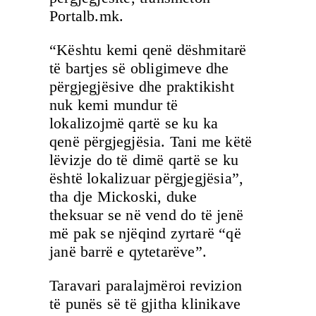
Portalb.mk.
“Kështu kemi qenë dëshmitarë
të bartjes së obligimeve dhe
përgjegjësive dhe praktikisht
nuk kemi mundur të
lokalizojmë qartë se ku ka
qenë përgjegjësia. Tani me këtë
lëvizje do të dimë qartë se ku
është lokalizuar përgjegjësia”,
tha dje Mickoski, duke
theksuar se në vend do të jenë
më pak se njëqind zyrtarë “që
janë barrë e qytetarëve”.
Taravari paralajmëroi revizion
të punës së të gjitha klinikave