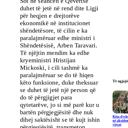
Sot në seancën e Qeverisë
duhet të jetë në rend dite Ligji
për heqjen e drejtorëve
ekonomikë në institucionet
shëndetësore, të cilin e ka
paralajmëruar edhe ministri i
Shëndetësisë, Arben Taravari.
Të njëjtin mendim ka edhe
kryeministri Hristijan
Mickoski, i cili tashmë ka
paralajmëruar se do të hiqen
këto funksione, duke theksuar
Të ngjaj
se duhet të jetë një person që
do të përgjigjet para
qytetarëve, jo si më parë kur u
bartën përgjegjësitë dhe nuk
Këta dysho
dihej saktësisht se të kujt ishin
në aksiden
vjeçar
përgjegjësitë, transmeton