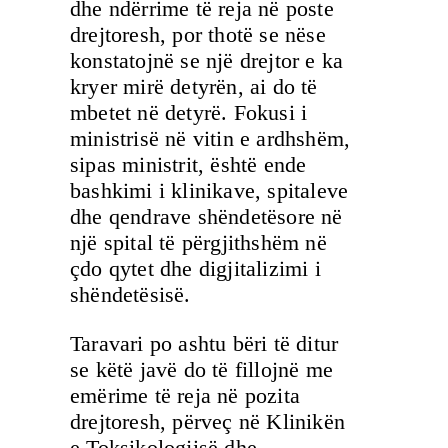
dhe ndërrime të reja në poste
drejtoresh, por thotë se nëse
konstatojnë se një drejtor e ka
kryer mirë detyrën, ai do të
mbetet në detyrë. Fokusi i
ministrisë në vitin e ardhshëm,
sipas ministrit, është ende
bashkimi i klinikave, spitaleve
dhe qendrave shëndetësore në
një spital të përgjithshëm në
çdo qytet dhe digjitalizimi i
shëndetësisë.
Taravari po ashtu bëri të ditur
se këtë javë do të fillojnë me
emërime të reja në pozita
drejtoresh, përveç në Klinikën
e Toksikologjisë dhe