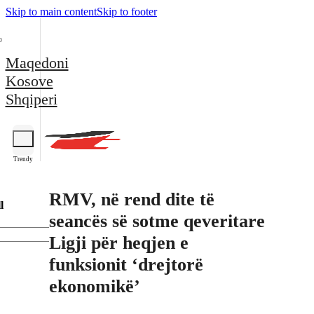
Skip to main content
Skip to footer
Maqedoni
Kosove
Shqiperi
Trendy
RMV, në rend dite të
l
seancës së sotme qeveritare
Ligji për heqjen e
funksionit ‘drejtorë
ekonomikë’