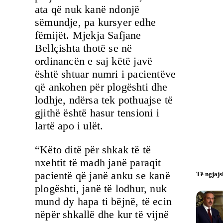
ata që nuk kanë ndonjë
sëmundje, pa kursyer edhe
fëmijët. Mjekja Safjane
Bellçishta thotë se në
ordinancën e saj këtë javë
është shtuar numri i pacientëve
që ankohen për plogështi dhe
lodhje, ndërsa tek pothuajse të
gjithë është hasur tensioni i
lartë apo i ulët.
“Këto ditë për shkak të të
nxehtit të madh janë paraqit
pacientë që janë anku se kanë
Të ngjaj
plogështi, janë të lodhur, nuk
mund dy hapa ti bëjnë, të ecin
nëpër shkallë dhe kur të vijnë