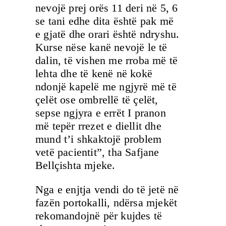
nevojë prej orës 11 deri në 5, 6
se tani edhe dita është pak më
e gjatë dhe orari është ndryshu.
Kurse nëse kanë nevojë le të
dalin, të vishen me rroba më të
lehta dhe të kenë në kokë
ndonjë kapelë me ngjyrë më të
çelët ose ombrellë të çelët,
sepse ngjyra e errët I pranon
më tepër rrezet e diellit dhe
mund t’i shkaktojë problem
vetë pacientit”, tha Safjane
Bellçishta mjeke.
Nga e enjtja vendi do të jetë në
fazën portokalli, ndërsa mjekët
rekomandojnë për kujdes të