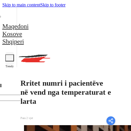
Skip to main content
Skip to footer
Maqedoni
Kosove
Shqiperi
Trendy
Rritet numri i pacientëve
l
në vend nga temperaturat e
larta
Para 2 vjet