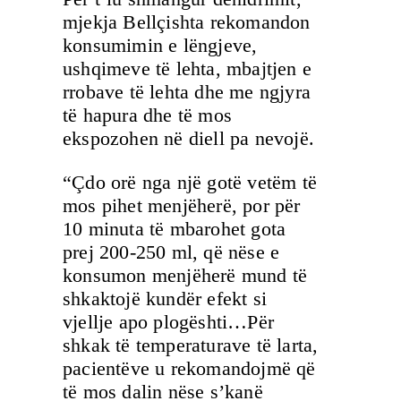
mjekja Bellçishta rekomandon
konsumimin e lëngjeve,
ushqimeve të lehta, mbajtjen e
rrobave të lehta dhe me ngjyra
të hapura dhe të mos
ekspozohen në diell pa nevojë.
“Çdo orë nga një gotë vetëm të
mos pihet menjëherë, por për
10 minuta të mbarohet gota
prej 200-250 ml, që nëse e
konsumon menjëherë mund të
shkaktojë kundër efekt si
vjellje apo plogështi…Për
shkak të temperaturave të larta,
pacientëve u rekomandojmë që
të mos dalin nëse s’kanë