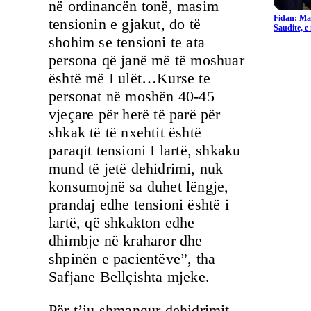
në ordinancën tonë, masim
Fidan: Ma
tensionin e gjakut, do të
Saudite, 
shohim se tensioni te ata
persona që janë më të moshuar
është më I ulët…Kurse te
personat në moshën 40-45
vjeçare për herë të parë për
shkak të të nxehtit është
paraqit tensioni I lartë, shkaku
mund të jetë dehidrimi, nuk
konsumojnë sa duhet lëngje,
prandaj edhe tensioni është i
lartë, që shkakton edhe
dhimbje në kraharor dhe
shpinën e pacientëve”, tha
Safjane Bellçishta mjeke.
Për t’iu shmangur dehidrimit,