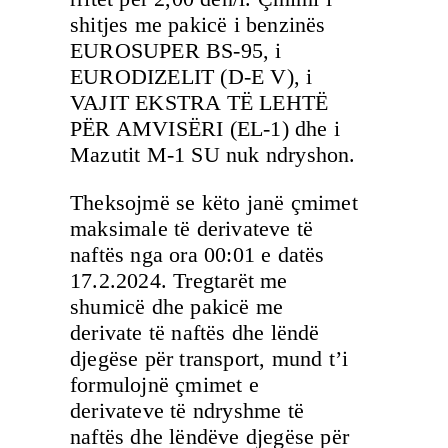
shitjes me pakicë i benzinës
EUROSUPER BS-95, i
EURODIZELIT (D-E V), i
VAJIT EKSTRA TË LEHTË
PËR AMVISËRI (EL-1) dhe i
Mazutit М-1 SU nuk ndryshon.
Theksojmë se këto janë çmimet
maksimale të derivateve të
naftës nga ora 00:01 e datës
17.2.2024. Tregtarët me
shumicë dhe pakicë me
derivate të naftës dhe lëndë
djegëse për transport, mund t’i
formulojnë çmimet e
derivateve të ndryshme të
naftës dhe lëndëve djegëse për