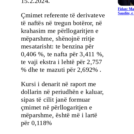
15.2.2024.
Fidan: Ma
Saudite, 
Çmimet referente të derivateve
të naftës në tregun botëror, në
krahasim me përllogaritjen e
mëparshme, shënojnë rritje
mesatarisht: te benzina për
0,406 %, te nafta për 3,411 %,
te vaji ekstra i lehtë për 2,757
% dhe te mazuti për 2,692% .
Kursi i denarit në raport me
dollarin në periudhën e kaluar,
sipas të cilit janë formuar
çmimet në përllogaritjen e
mëparshme, është më i lartë
për 0,118%