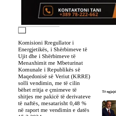
Komisioni Rregullator i
Energjetikës, i Shërbimeve të
Ujit dhe i Shërbimeve të
Menaxhimit me Mbeturinat
Komunale i Republikës së
Maqedonisë së Veriut (KRRE)
solli vendimin, me të cilin
bëhet rritja e çmimeve të
Të ngjaj
shitjes me pakicë të derivateve
të naftës, mesatarisht 0,48 %
në raport me vendimin e datës