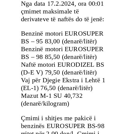
Nga data 17.2.2024, ora 00:01
çmimet maksimale të
derivateve të naftës do të jenë:
Benzinë motori EUROSUPER
BS – 95 83,00 (denarë/litër)
Benzinë motori EUROSUPER
BS – 98 85,50 (denarë/litër)
Naftë motori EURODIZEL BS
(D-E V) 79,50 (denarë/litër)
Vaj për Djegie Ekstra i Lehtë 1
(EL-1) 76,50 (denarë/litër)
Mazut М-1 SU 40,732
(denarë/kilogram)
Çmimi i shitjes me pakicë i
benzinës EUROSUPER BS-98
rritet për 2,00 den/l. Çmimi i