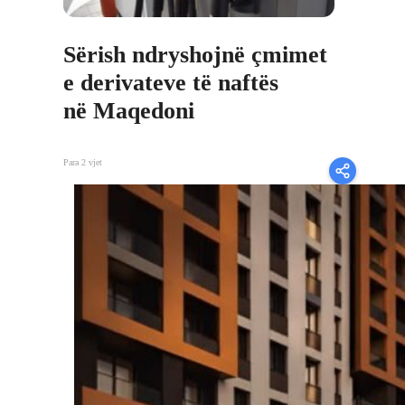
Sërish ndryshojnë çmimet
e derivateve të naftës
në Maqedoni
Para 2 vjet