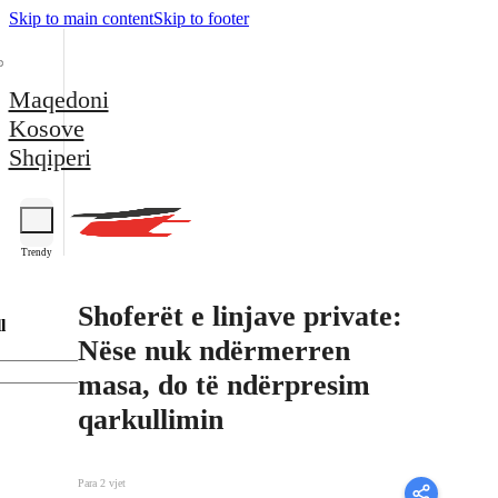
Skip to main content
Skip to footer
Maqedoni
Kosove
Shqiperi
Trendy
Shoferët e linjave private:
l
Nëse nuk ndërmerren
masa, do të ndërpresim
qarkullimin
Para 2 vjet