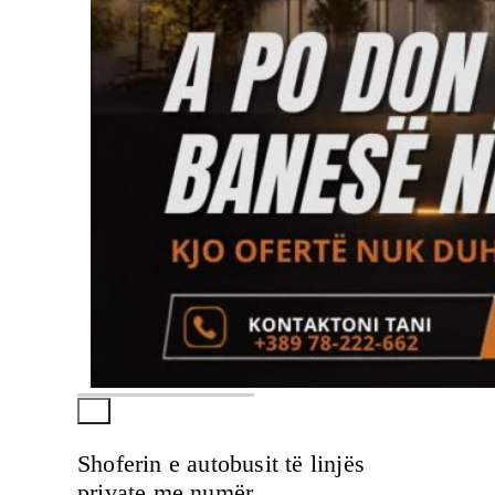
Shoferin e autobusit të linjës
private me numër