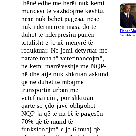
thënë edhe më herët nuk kemi
mundësi të vazhdojmë kështu,
nëse nuk bëhet pagesa, nëse
nuk ndërmerren masa do të
Fidan: Ma
duhet të ndërpresim punën
Saudite, 
totalisht e jo në mënyrë të
reduktuar. Ne jemi detyruar me
paratë tona të vetëfinancojmë,
ne kemi marrëveshje me NQP-
në dhe atje nuk shkruan askund
që ne duhet të mbajmë
transportin urban me
vetëfinancim, por shkruan
qartë se çdo javë obligohet
NQP-ja që të na bëjë pagesën
70% që të mund të
funksionojmë e jo 6 muaj që