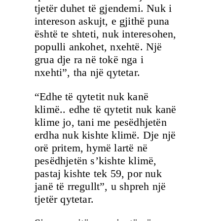
tjetër duhet të gjendemi. Nuk i
intereson askujt, e gjithë puna
është te shteti, nuk interesohen,
populli ankohet, nxehtë. Një
grua dje ra në tokë nga i
nxehti”, tha një qytetar.
“Edhe të qytetit nuk kanë
klimë.. edhe të qytetit nuk kanë
klime jo, tani me pesëdhjetën
erdha nuk kishte klimë. Dje një
orë pritem, hymë lartë në
pesëdhjetën s’kishte klimë,
pastaj kishte tek 59, por nuk
janë të rregullt”, u shpreh një
tjetër qytetar.