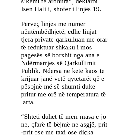
s’kemi të ardhura”, deklaroi
Isen Halili, shofer i linjës 19.
Përveç linjës me numër
nëntëmbëdhjetë, edhe linjat
tjera private qarkulluan me orar
të reduktuar shkaku i mos
pagesës së borxhit nga ana e
Ndërmarrjes së Qarkullimit
Publik. Ndërsa në këtë kaos të
krijuar janë vetë qytetarët që e
pësojnë më së shumti duke
pritur me orë në temperatura të
larta.
“Shteti duhet të merr masa e jo
ne, çfarë të bëjmë ne asgjë, prit
-prit ose me taxi ose diçka