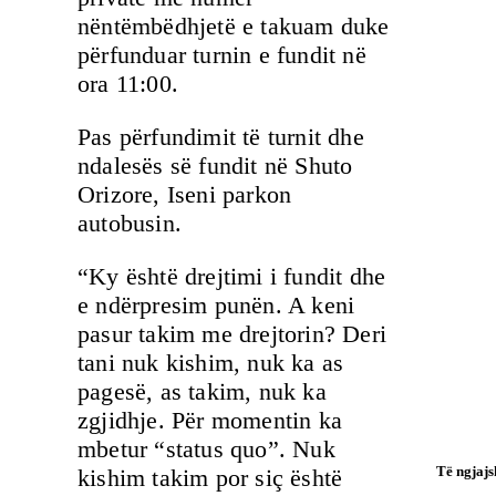
nëntëmbëdhjetë e takuam duke
përfunduar turnin e fundit në
ora 11:00.
Pas përfundimit të turnit dhe
ndalesës së fundit në Shuto
Orizore, Iseni parkon
autobusin.
“Ky është drejtimi i fundit dhe
e ndërpresim punën. A keni
pasur takim me drejtorin? Deri
tani nuk kishim, nuk ka as
pagesë, as takim, nuk ka
zgjidhje. Për momentin ka
mbetur “status quo”. Nuk
Të ngjaj
kishim takim por siç është