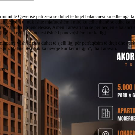
rmimit të Qeverisë pati zëra se duhet të hiqet balancuesi ku edhe nga 
an që roli i tij nuk ishte mjaftueshëm i mirë ku edhe thanë se edhe ka
rët. Ministri i Shëndetësisë, Arben Taravari tha se për heqjen e balancue
igji që sipas tij, balancuesi është i panevojshëm kur ka ligj.
i marrë vesh se para duhet të sjelli ligj për përfaqësim të drejt dhe ade
eqim. Balancuesi nuk ka nevojë kur kemi ligjin”, tha Taravari.
ing