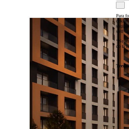
Para fo
deklaru
shqipta
sjell l
“Ne jem
do ta h
Trend