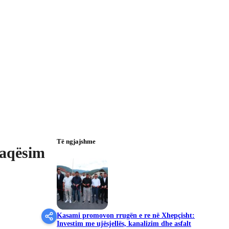
Të ngjajshme
faqësim
Kasami promovon rrugën e re në Xhepçisht:
Investim me ujësjellës, kanalizim dhe asfalt