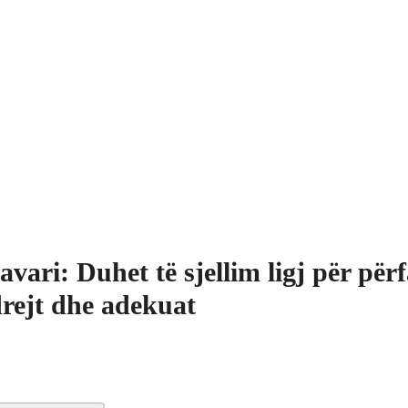
avari: Duhet të sjellim ligj për për
drejt dhe adekuat