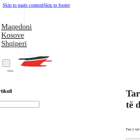
Skip to main content
Skip to footer
Maqedoni
Kosove
Shqiperi
Trendy
Tar
tikull
të 
Para 2 vjet