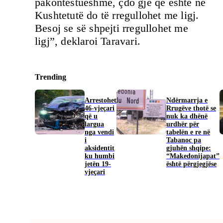
pakontestueshme, çdo gjë që është në
Kushtetutë do të rregullohet me ligj.
Besoj se së shpejti rregullohet me
ligj”, deklaroi Taravari.
Trending
Arrestohet
Ndërmarrja e
46-vjeçari
Rrugëve thotë se
që u
nuk ka dhënë
largua
urdhër për
nga vendi
tabelën e re në
i
Tabanoc pa
aksidentit
gjuhën shqipe:
ku humbi
“Makedonijapat”
jetën 19-
është përgjegjëse
vjeçari