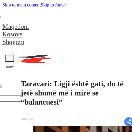
Skip to main content
Skip to footer
Maqedoni
Kosove
Shqiperi
Trendy
Taravari: Ligji është gati, do të
l
jetë shumë më i mirë se
“balancuesi”
Para 2 vjet