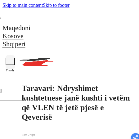
Skip to main content
Skip to footer
Maqedoni
Kosove
Shqiperi
Trendy
Taravari: Ndryshimet
l
kushtetuese janë kushti i vetëm
që VLEN të jetë pjesë e
Qeverisë
Para 2 vjet