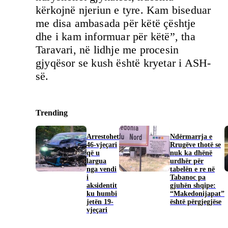
kërkojnë njeriun e tyre. Kam biseduar
me disa ambasada për këtë çështje
dhe i kam informuar për këtë”, tha
Taravari, në lidhje me procesin
gjyqësor se kush është kryetar i ASH-
së.
Trending
Arrestohet
Ndërmarrja e
46-vjeçari
Rrugëve thotë se
që u
nuk ka dhënë
largua
urdhër për
nga vendi
tabelën e re në
i
Tabanoc pa
aksidentit
gjuhën shqipe:
ku humbi
“Makedonijapat”
jetën 19-
është përgjegjëse
vjeçari