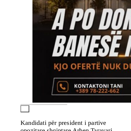
Kandidati për president i partive
opozitare shqiptare Arben Taravari,