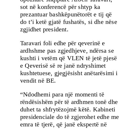
sot në konferencë për shtyp ka
prezantuar bashkëpunëtorët e tij që
do t’i ketë gjatë fushatës, si dhe nëse
zgjidhet president.
Taravari foli edhe për qeverinë e
ardhshme pas zgjedhjeve, ndërsa se
kushti i vetëm që VLEN të jetë pjesë
e Qeverisë së re janë ndryshimet
kushtetuese, gjegjësisht anëtarësimi i
vendit në BE.
“Ndodhemi para një momenti të
rëndësishëm për të ardhmen tonë dhe
duhet ta shfrytëzojmë këtë. Kabineti
presidenciale do të zgjerohet edhe me
emra të tjerë, që janë ekspertë në