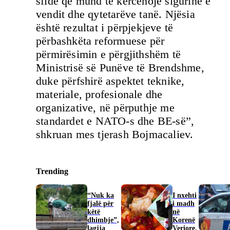
sfidë që mund të kërcënojë sigurinë e
vendit dhe qytetarëve tanë. Njësia
është rezultat i përpjekjeve të
përbashkëta reformuese për
përmirësimin e përgjithshëm të
Ministrisë së Punëve të Brendshme,
duke përfshirë aspektet teknike,
materiale, profesionale dhe
organizative, në përputhje me
standardet e NATO-s dhe BE-së”,
shkruan mes tjerash Bojmacaliev.
Trending
“Nuk ka
I nxehti
fjalë për
i madh
këtë
në
dhimbje”,
Korenë
lagjja
Veriore,