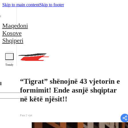
Skip to main content
Skip to footer
Maqedoni
Kosove
Shqiperi
Trendy
“Tigrat” shënojnë 43 vjetorin e
l
formimit! Ende asnjë shqiptar
në këtë njësit!!
Para 2 vjet