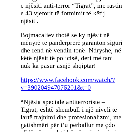
e njësiti anti-terror “Tigrat”, me rastin
e 43 vjetorit të formimit të këtij
njësiti.
Bojmacaliev thotë se ky njësit në
mënyrë të pandërprerë garanton siguri
dhe rend në vendin tonë. Ndryshe, në
këtë njësit të policisë, deri më tani
nuk ka pasur asnjë shqiptar!
https://www.facebook.com/watch/?
v=390204947075201&t=0
“Njësia speciale antiterroriste –
Tigrat, është shembull i një niveli të
lartë trajnimi dhe profesionalizmi, me
gatishmëri për t’u përballur me çdo