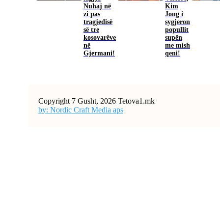
Nuhaj në
Kim
zi pas
Jong i
tragjedisë
sygjeron
së tre
popullit
kosovarëve
supën
në
me mish
Gjermani!
qeni!
Copyright 7 Gusht, 2026 Tetova1.mk
by: Nordic Craft Media aps