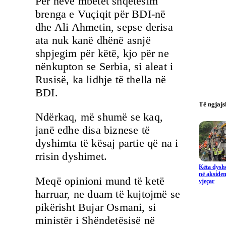
Për neve mbetet shqetësim
brenga e Vuçiqit për BDI-në
dhe Ali Ahmetin, sepse derisa
ata nuk kanë dhënë asnjë
shpjegim për këtë, kjo për ne
nënkupton se Serbia, si aleat i
Rusisë, ka lidhje të thella në
BDI.
Të ngjaj
Ndërkaq, më shumë se kaq,
janë edhe disa biznese të
dyshimta të kësaj partie që na i
rrisin dyshimet.
Këta dysho
në aksiden
Meqë opinioni mund të ketë
vjeçar
harruar, ne duam të kujtojmë se
pikërisht Bujar Osmani, si
ministër i Shëndetësisë në