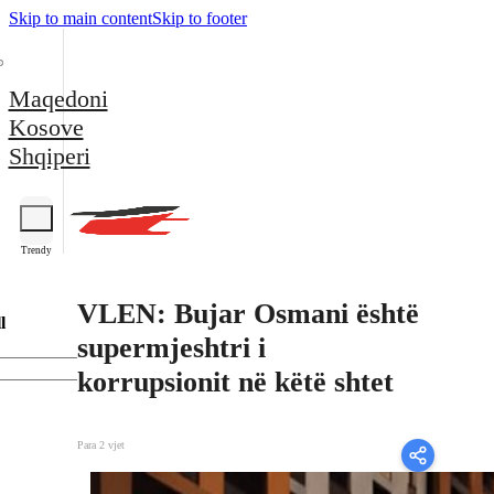
Skip to main content
Skip to footer
Maqedoni
Kosove
Shqiperi
Trendy
VLEN: Bujar Osmani është
l
supermjeshtri i
korrupsionit në këtë shtet
Para 2 vjet