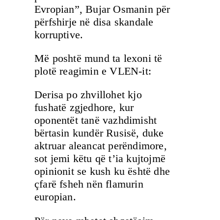
Evropian”, Bujar Osmanin për
përfshirje në disa skandale
korruptive.
Më poshtë mund ta lexoni të
plotë reagimin e VLEN-it:
Derisa po zhvillohet kjo
fushatë zgjedhore, kur
oponentët tanë vazhdimisht
bërtasin kundër Rusisë, duke
aktruar aleancat perëndimore,
sot jemi këtu që t’ia kujtojmë
opinionit se kush ku është dhe
çfarë fsheh nën flamurin
europian.