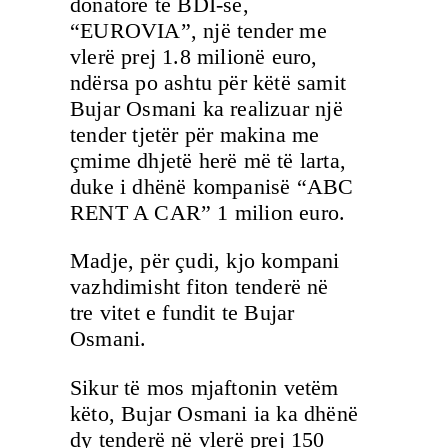
donatore të BDI-së,
“EUROVIA”, një tender me
vlerë prej 1.8 milionë euro,
ndërsa po ashtu për këtë samit
Bujar Osmani ka realizuar një
tender tjetër për makina me
çmime dhjetë herë më të larta,
duke i dhënë kompanisë “ABC
RENT A CAR” 1 milion euro.
Madje, për çudi, kjo kompani
vazhdimisht fiton tenderë në
tre vitet e fundit te Bujar
Osmani.
Sikur të mos mjaftonin vetëm
këto, Bujar Osmani ia ka dhënë
dy tenderë në vlerë prej 150