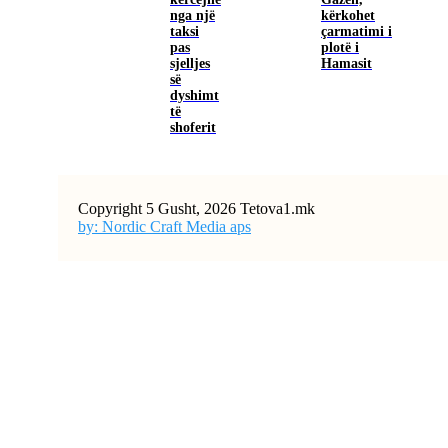
nga një
kërkohet
taksi
çarmatimi i
pas
plotë i
sjelljes
Hamasit
së
dyshimt
të
shoferit
Copyright 5 Gusht, 2026 Tetova1.mk
by: Nordic Craft Media aps