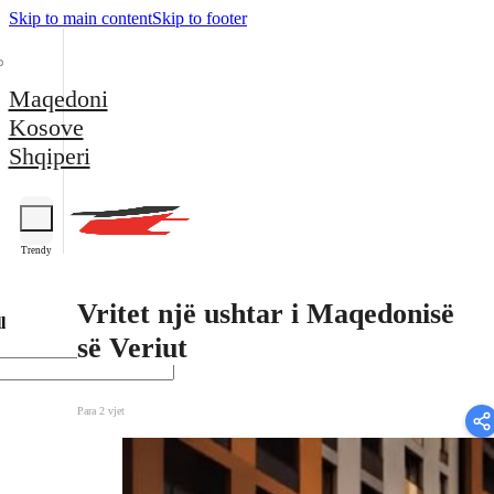
Skip to main content
Skip to footer
Maqedoni
Kosove
Shqiperi
Trendy
Vritet një ushtar i Maqedonisë
l
së Veriut
Para 2 vjet