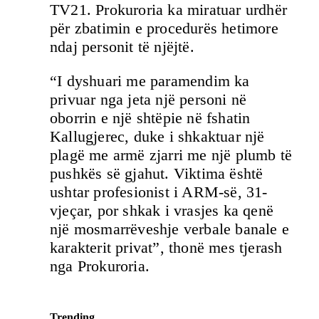
TV21. Prokuroria ka miratuar urdhër
për zbatimin e procedurës hetimore
ndaj personit të njëjtë.
“I dyshuari me paramendim ka
privuar nga jeta një personi në
oborrin e një shtëpie në fshatin
Kallugjerec, duke i shkaktuar një
plagë me armë zjarri me një plumb të
pushkës së gjahut. Viktima është
ushtar profesionist i ARM-së, 31-
vjeçar, por shkak i vrasjes ka qenë
një mosmarrëveshje verbale banale e
karakterit privat”, thonë mes tjerash
nga Prokuroria.
Trending