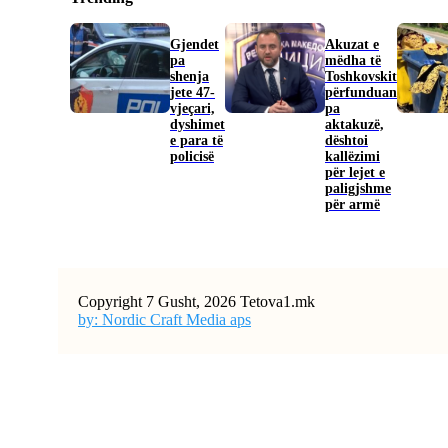
Gjendet
Akuzat e
pa
mëdha të
shenja
Toshkovskit
jete 47-
përfunduan
vjeçari,
pa
dyshimet
aktakuzë,
e para të
dështoi
policisë
kallëzimi
për lejet e
paligjshme
për armë
Copyright 7 Gusht, 2026 Tetova1.mk
by: Nordic Craft Media aps