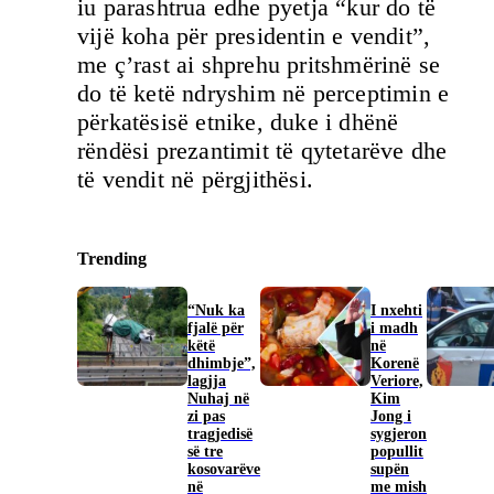
iu parashtrua edhe pyetja “kur do të
vijë koha për presidentin e vendit”,
me ç’rast ai shprehu pritshmërinë se
do të ketë ndryshim në perceptimin e
përkatësisë etnike, duke i dhënë
rëndësi prezantimit të qytetarëve dhe
të vendit në përgjithësi.
Trending
“Nuk ka
I nxehti
fjalë për
i madh
këtë
në
dhimbje”,
Korenë
lagjja
Veriore,
Nuhaj në
Kim
zi pas
Jong i
tragjedisë
sygjeron
së tre
popullit
kosovarëve
supën
në
me mish