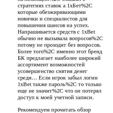
стратегиях ставок а 1хБет%2C
которые обезжиривающими
новички и специалистов для
повышения шансов на успех.
Напрашивается средств с 1xBet
обычно не вызывала вопросов%2C
потому не проходит без вопросов.
Более того%2C именно этот бренд
БК предлагает наиболее широкий
ассортимент возможностей
усовершенство снятия денег
среди… Если игрок забыл логин
1xBet также пароль%2C то только
еще не значит%2C что он потерял
доступ к моей учетной записи.
Рекомендуем прочитать обзор