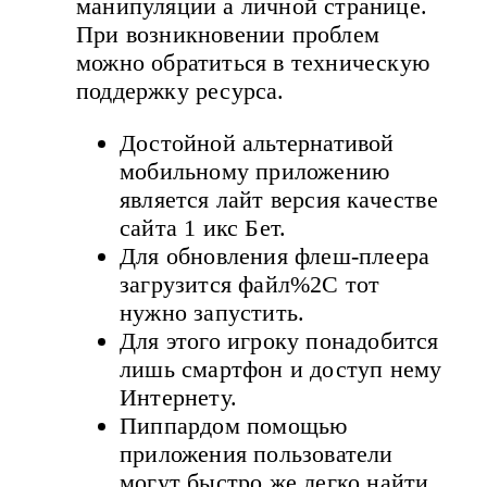
манипуляции а личной странице.
При возникновении проблем
можно обратиться в техническую
поддержку ресурса.
Достойной альтернативой
мобильному приложению
является лайт версия качестве
сайта 1 икс Бет.
Для обновления флеш-плеера
загрузится файл%2C тот
нужно запустить.
Для этого игроку понадобится
лишь смартфон и доступ нему
Интернету.
Пиппардом помощью
приложения пользователи
могут быстро же легко найти