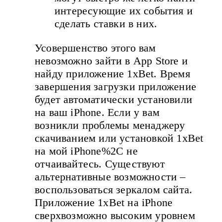
интересующие их события и
сделать ставки в них.
Усовершенство этого вам
невозможно зайти в App Store и
найду приложение 1xBet. Время
завершения загрузки приложение
будет автоматически установили
на ваш iPhone. Если у вам
возникли проблемы менаджеру
скачиванием или установкой 1xBet
на мой iPhone%2C не
отчаивайтесь. Существуют
альтернативные возможности –
воспользоваться зеркалом сайта.
Приложение 1xBet на iPhone
сверхвозможно высоким уровнем