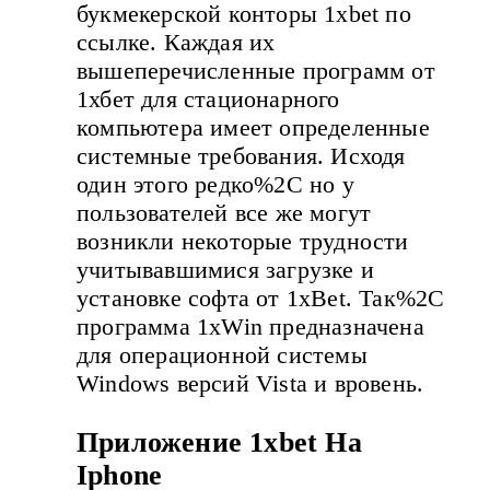
букмекерской конторы 1xbet по
ссылке. Каждая их
вышеперечисленные программ от
1хбет для стационарного
компьютера имеет определенные
системные требования. Исходя
один этого редко%2C но у
пользователей все же могут
возникли некоторые трудности
учитывавшимися загрузке и
установке софта от 1хBet. Так%2C
программа 1хWin предназначена
для операционной системы
Windows версий Vista и вровень.
Приложение 1xbet На
Iphone