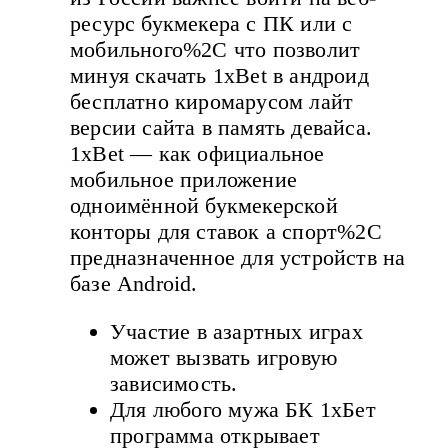
ресурс букмекера с ПК или с
мобильного%2C что позволит
минуя скачать 1xBet в андроид
бесплатно киромарусом лайт
версии сайта в память девайса.
1xBet — как официальное
мобильное приложение
одноимённой букмекерской
конторы для ставок а спорт%2C
предназначенное для устройств на
базе Android.
Участие в азартных играх
может вызвать игровую
зависимость.
Для любого мужа БК 1хБет
программа открывает