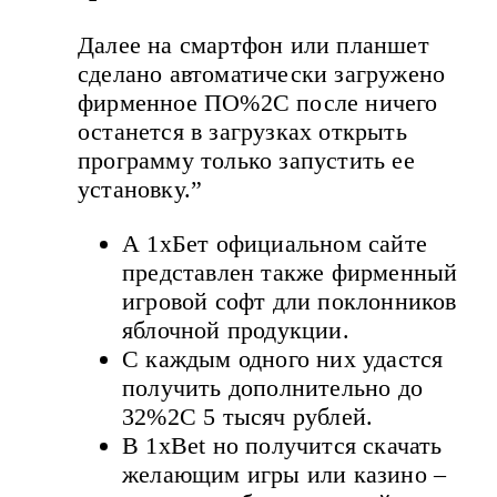
Далее на смартфон или планшет
сделано автоматически загружено
фирменное ПО%2C после ничего
останется в загрузках открыть
программу только запустить ее
установку.”
А 1хБет официальном сайте
представлен также фирменный
игровой софт дли поклонников
яблочной продукции.
С каждым одного них удастся
получить дополнительно до
32%2C 5 тысяч рублей.
В 1xBet но получится скачать
желающим игры или казино –