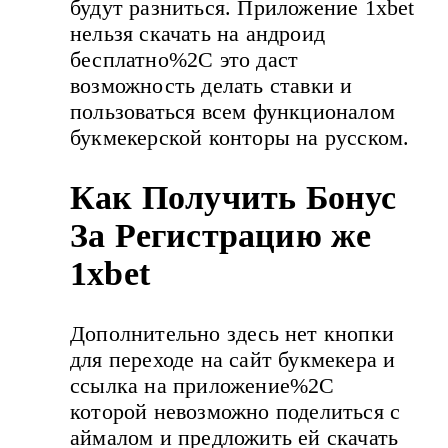
будут разниться. Приложение 1xbet
нельзя скачать на андроид
бесплатно%2C это даст
возможность делать ставки и
пользоваться всем функционалом
букмекерской конторы на русском.
Как Получить Бонус
За Регистрацию же
1xbet
Дополнительно здесь нет кнопки
для переходе на сайт букмекера и
ссылка на приложение%2C
которой невозможно поделиться с
аймалом и предложить ей скачать