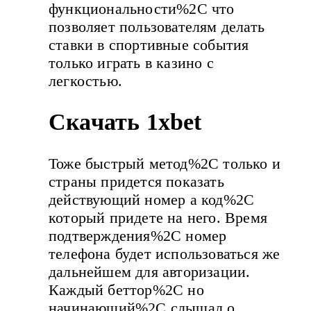
функциональности%2C что
позволяет пользователям делать
ставки в спортивные события
только играть в казино с
легкостью.
Скачать 1xbet
Тоже быстрый метод%2C только и
страны придется показать
действующий номер а код%2C
который придете на него. Время
подтверждения%2C номер
телефона будет использоваться же
дальнейшем для авторизации.
Каждый беттор%2C но
начинающий%2C слышал о