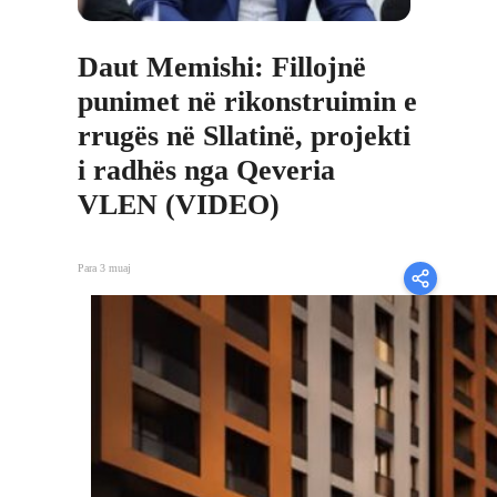
Daut Memishi: Fillojnë
punimet në rikonstruimin e
rrugës në Sllatinë, projekti
i radhës nga Qeveria
VLEN (VIDEO)
Para 3 muaj