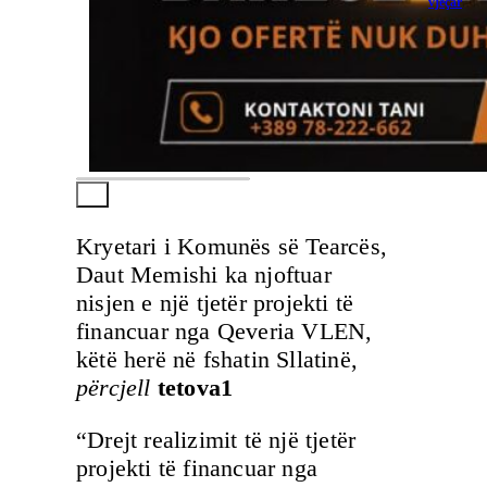
vjeçar
Kryetari i Komunës së Tearcës,
Daut Memishi ka njoftuar
nisjen e një tjetër projekti të
financuar nga Qeveria VLEN,
këtë herë në fshatin Sllatinë,
përcjell
tetova1
“Drejt realizimit të një tjetër
projekti të financuar nga