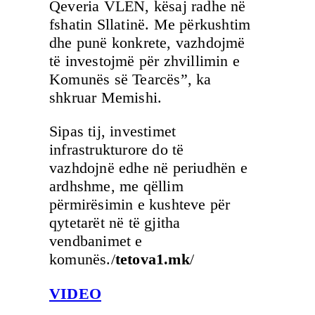
Qeveria VLEN, kësaj radhe në
fshatin Sllatinë. Me përkushtim
dhe punë konkrete, vazhdojmë
të investojmë për zhvillimin e
Komunës së Tearcës”, ka
shkruar Memishi.
Sipas tij, investimet
infrastrukturore do të
vazhdojnë edhe në periudhën e
ardhshme, me qëllim
përmirësimin e kushteve për
qytetarët në të gjitha
vendbanimet e
komunës./
tetova1.mk
/
VIDEO