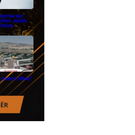
Bogovina pasi
miljare, plumbi
 Siniçan
te Gjenevë-Shkup”