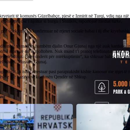
 kryetarit të komunës Güzelbahçe, pjesë e Izmirit në Turqi, vdiq nga një
e Shkupit, ose i njohur si burgu i Shutkës, raportojnë mediat turke.
për vdekjen e ka konfirmuar në rrjetet sociale babai i tij dhe kryebash
.
dhimbje të madhe, humbëm djalin Onur Gjunaj nga një atak kardiak. I
inë mortore do të njoftohen. Nuk mund t’i pranoj telefonatat tuaja sep
jem telefonit. Faleminderit për mirëkuptimin”, ka shkruar babai dhe kr
elbahçes, Mustafa Gjunaj.
aportimit, ai ishte arrestuar pasi paraprakisht kishte kanosur me mjet të
ësit e një kazino në komunën Qendër në Shkup.
ing