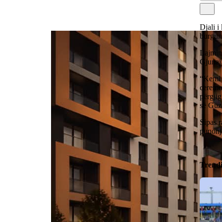
Djali i
burgun 
Lajmin 
Gjunaj
“Kemi 
ceremon
përgjig
së Güz
Sipas r
punonj
Trend