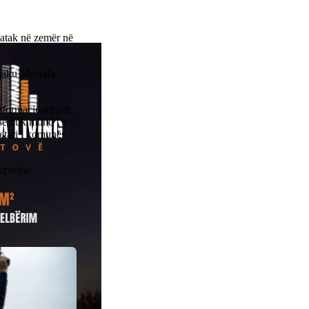
 atak në zemër në
kiaku Mustafa
nformacionet për
se nuk mund t’i
yetari i komunës
 mprehtë