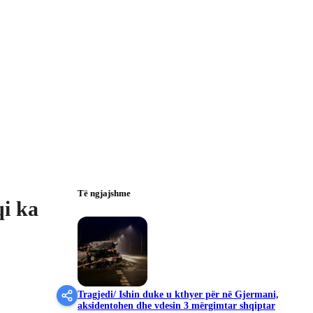
Të ngjajshme
qi ka
Tragjedi/ Ishin duke u kthyer për në Gjermani,
aksidentohen dhe vdesin 3 mërgimtar shqiptar