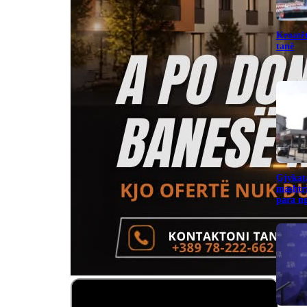
Kroatët
tanë
Gjykata
mashtr
para ng