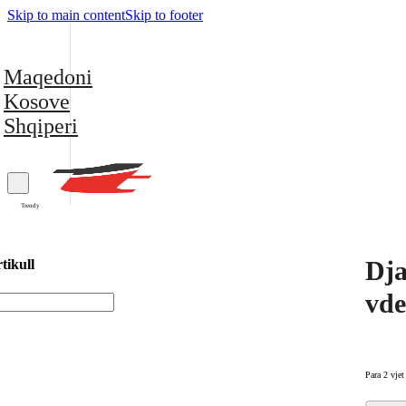
Skip to main content
Skip to footer
Maqedoni
Kosove
Shqiperi
Trendy
Dja
tikull
vde
Para 2 vjet