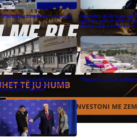
 bëjnë gjestin e madh për mërgimtarët
Arrestohet një 60-vjeçar nga 
qëlloi me armë në një festë fa
dëmtoi çatinë e një shtëpie në
 e Tetovës dënoi gjashtë persona për
“Diaspora tani ka linjë direk
im: Inskenuan aksident për të marrë
a kompanitë e sigurimit