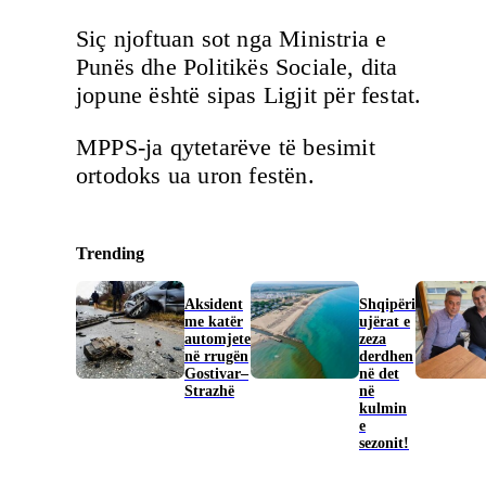
Siç njoftuan sot nga Ministria e
Punës dhe Politikës Sociale, dita
jopune është sipas Ligjit për festat.
MPPS-ja qytetarëve të besimit
ortodoks ua uron festën.
Trending
Aksident
Shqipëri
me katër
ujërat e
automjete
zeza
në rrugën
derdhen
Gostivar–
në det
Strazhë
në
kulmin
e
sezonit!