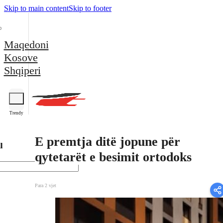
Skip to main content
Skip to footer
Maqedoni
Kosove
Shqiperi
Trendy
E premtja ditë jopune për
l
qytetarët e besimit ortodoks
Para 2 vjet