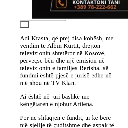
Adi Krasta, që prej disa kohësh, me
vendim të Albin Kurtit, drejton
televizionin shtetëror në Kosovë,
përveçse bën dhe një emision në
televizionin e familjes Berisha, së
fundmi është pjesë e jurisë edhe në
një shou në TV Klan.
Ai është në juri bashkë me
këngëtaren e njohur Arilena.
Por në shfaqjen e fundit, ai kë bërë
një sjellje të çuditshme dhe aspak të