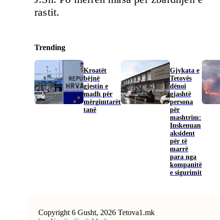
rastit.
Trending
Kroatët
Gjykata e
bëjnë
Tetovës
gjestin e
dënoi
madh për
gjashtë
mërgimtarët
persona
tanë
për
mashtrim:
Inskenuan
aksident
për të
marrë
para nga
kompanitë
e sigurimit
Copyright 6 Gusht, 2026 Tetova1.mk