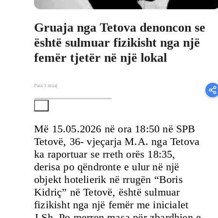
Gruaja nga Tetova denoncon se
është sulmuar fizikisht nga një
femër tjetër në një lokal
Para 3 muaj
Më 15.05.2026 në ora 18:50 në SPB
Tetovë, 36- vjeçarja M.A. nga Tetova
ka raportuar se rreth orës 18:35,
derisa po qëndronte e ulur në një
objekt hotelierik në rrugën “Boris
Kidriç” në Tetovë, është sulmuar
fizikisht nga një femër me inicialet
J.Sh. Po merren masa për zbardhjen e