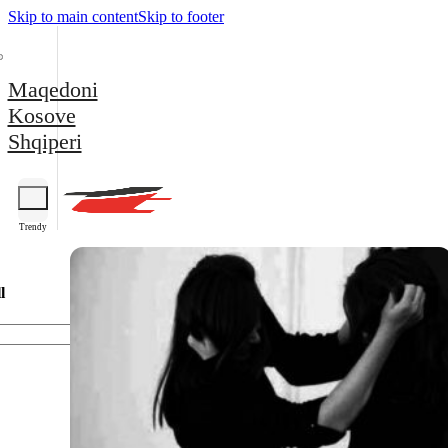
Skip to main content
Skip to footer
Maqedoni
Kosove
Shqiperi
Trendy
l