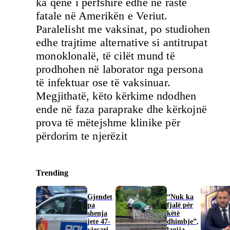
ka qenë i përfshirë edhe në raste
fatale në Amerikën e Veriut.
Paralelisht me vaksinat, po studiohen
edhe trajtime alternative si antitrupat
monoklonalë, të cilët mund të
prodhohen në laborator nga persona
të infektuar ose të vaksinuar.
Megjithatë, këto kërkime ndodhen
ende në faza paraprake dhe kërkojnë
prova të mëtejshme klinike për
përdorim te njerëzit
Trending
Gjendet
“Nuk ka
pa
fjalë për
shenja
këtë
jete 47-
dhimbje”,
vjeçari,
lagjja