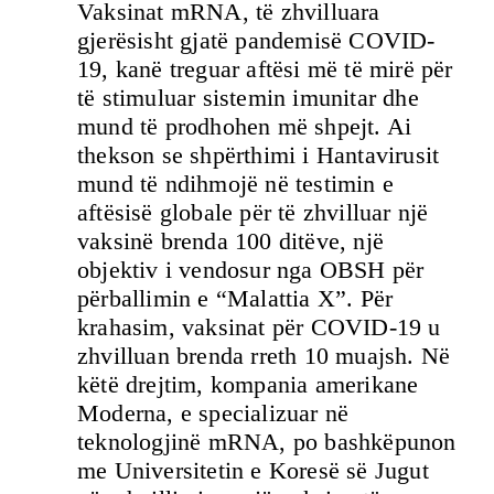
Vaksinat mRNA, të zhvilluara
gjerësisht gjatë pandemisë COVID-
19, kanë treguar aftësi më të mirë për
të stimuluar sistemin imunitar dhe
mund të prodhohen më shpejt. Ai
thekson se shpërthimi i Hantavirusit
mund të ndihmojë në testimin e
aftësisë globale për të zhvilluar një
vaksinë brenda 100 ditëve, një
objektiv i vendosur nga OBSH për
përballimin e “Malattia X”. Për
krahasim, vaksinat për COVID-19 u
zhvilluan brenda rreth 10 muajsh. Në
këtë drejtim, kompania amerikane
Moderna, e specializuar në
teknologjinë mRNA, po bashkëpunon
me Universitetin e Koresë së Jugut