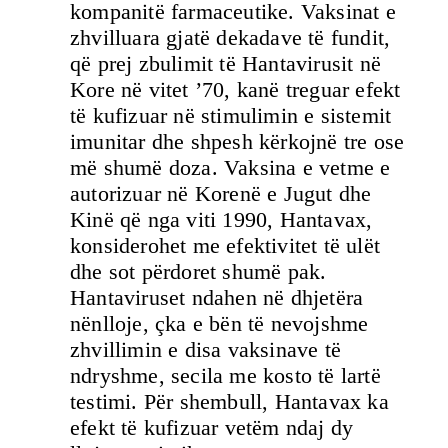
kompanitë farmaceutike. Vaksinat e
zhvilluara gjatë dekadave të fundit,
që prej zbulimit të Hantavirusit në
Kore në vitet ’70, kanë treguar efekt
të kufizuar në stimulimin e sistemit
imunitar dhe shpesh kërkojnë tre ose
më shumë doza. Vaksina e vetme e
autorizuar në Korenë e Jugut dhe
Kinë që nga viti 1990, Hantavax,
konsiderohet me efektivitet të ulët
dhe sot përdoret shumë pak.
Hantaviruset ndahen në dhjetëra
nënlloje, çka e bën të nevojshme
zhvillimin e disa vaksinave të
ndryshme, secila me kosto të lartë
testimi. Për shembull, Hantavax ka
efekt të kufizuar vetëm ndaj dy