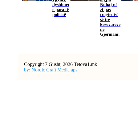
dyshimet
Nuhaj në
e para të
zi pas
policisë
tragjedisë
së tre
kosovarëve
në
Gjermani!
Copyright 7 Gusht, 2026 Tetova1.mk
by: Nordic Craft Media aps