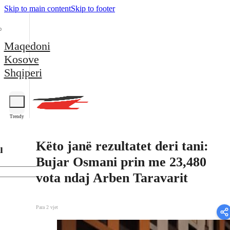
Skip to main content
Skip to footer
Maqedoni
Kosove
Shqiperi
Trendy
Këto janë rezultatet deri tani:
l
Bujar Osmani prin me 23,480
vota ndaj Arben Taravarit
Para 2 vjet