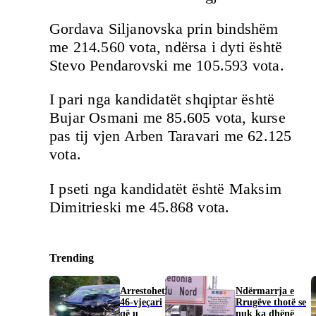
Gordava Siljanovska prin bindshëm
me 214.560 vota, ndërsa i dyti është
Stevo Pendarovski me 105.593 vota.
I pari nga kandidatët shqiptar është
Bujar Osmani me 85.605 vota, kurse
pas tij vjen Arben Taravari me 62.125
vota.
I pseti nga kandidatët është Maksim
Dimitrieski me 45.868 vota.
Trending
Arrestohet
Ndërmarrja e
46-vjeçari
Rrugëve thotë se
që u
nuk ka dhënë