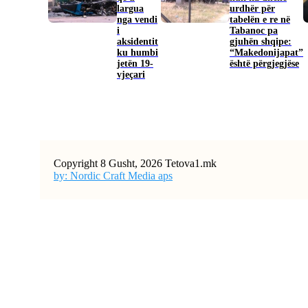
largua
urdhër për
nga vendi
tabelën e re në
i
Tabanoc pa
aksidentit
gjuhën shqipe:
ku humbi
“Makedonijapat”
jetën 19-
është përgjegjëse
vjeçari
Copyright 8 Gusht, 2026 Tetova1.mk
by: Nordic Craft Media aps