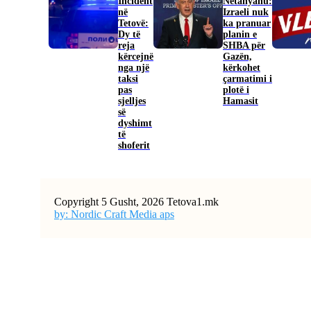
Incident
Netanyahu:
në
Izraeli nuk
Tetovë:
ka pranuar
Dy të
planin e
reja
SHBA për
kërcejnë
Gazën,
nga një
kërkohet
taksi
çarmatimi i
pas
plotë i
sjelljes
Hamasit
së
dyshimt
të
shoferit
Copyright 5 Gusht, 2026 Tetova1.mk
by: Nordic Craft Media aps