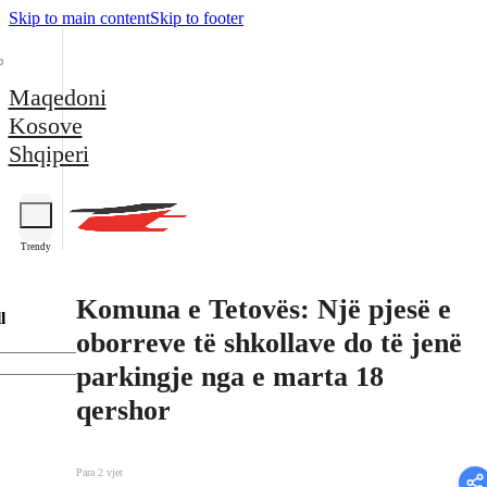
Skip to main content
Skip to footer
Maqedoni
Kosove
Shqiperi
Trendy
Komuna e Tetovës: Një pjesë e
l
oborreve të shkollave do të jenë
parkingje nga e marta 18
qershor
Para 2 vjet