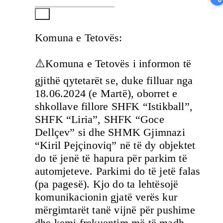
Komuna e Tetovës:
⚠️Komuna e Tetovës i informon të
gjithë qytetarët se, duke filluar nga
18.06.2024 (e Martë), oborret e
shkollave fillore SHFK “Istikball”,
SHFK “Liria”, SHFK “Goce
Dellçev” si dhe SHMK Gjimnazi
“Kiril Pejçinoviq” në të dy objektet
do të jenë të hapura për parkim të
automjeteve. Parkimi do të jetë falas
(pa pagesë). Kjo do ta lehtësojë
komunikacionin gjatë verës kur
mërgimtarët tanë vijnë për pushime
dhe kemi frekuentim më të madh.