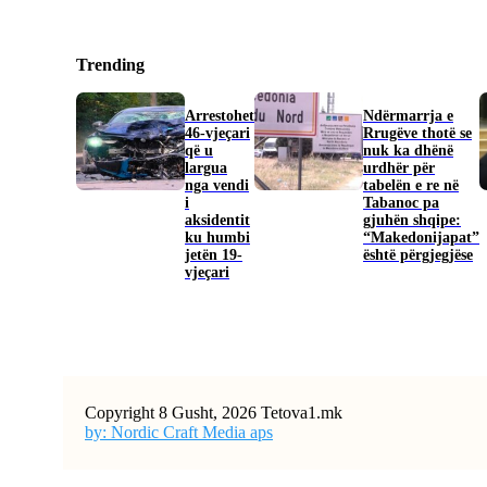
Trending
Arrestohet
Ndërmarrja e
46-vjeçari
Rrugëve thotë se
që u
nuk ka dhënë
largua
urdhër për
nga vendi
tabelën e re në
i
Tabanoc pa
aksidentit
gjuhën shqipe:
ku humbi
“Makedonijapat”
jetën 19-
është përgjegjëse
vjeçari
Copyright 8 Gusht, 2026 Tetova1.mk
by: Nordic Craft Media aps