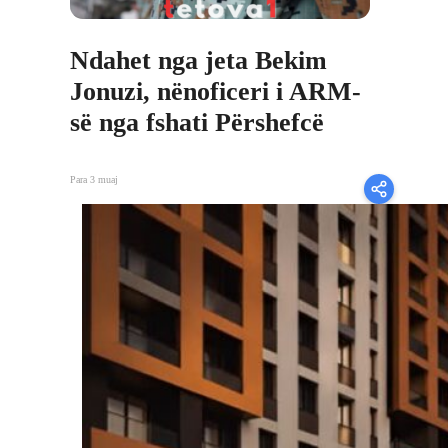
Ndahet nga jeta Bekim
Jonuzi, nënoficeri i ARM-
së nga fshati Përshefcë
Para 3 muaj