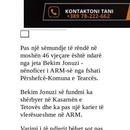
Pas një sëmundje të rëndë në
moshën 46 vjeçare është ndarë
nga jeta Bekim Jonuzi -
nënoficer i ARM-së nga fshati
Përshefcë-Komuna e Tearcës.
Bekim Jonuzi së fundmi ka
shërbyer në Kasarnën e
Tetovës dhe ka pas një karier të
vlerësueshme në ARM.
Varimi i të ndjerit bëhet sot pas