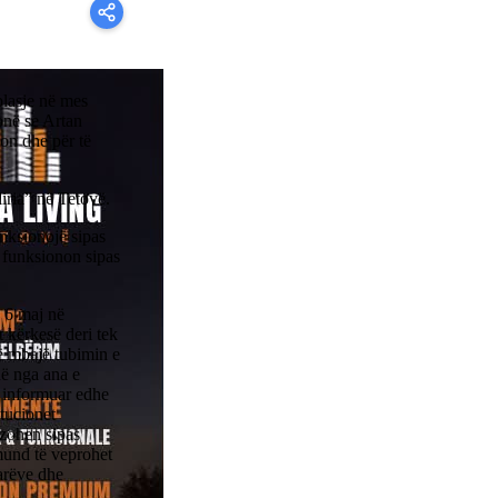
plasje në mes
onë se Artan
on dhe për të
iria” në Tetovë.
nksionojë sipas
i funksionon sipas
 6 maj në
t kërkesë deri tek
ë mbajë tubimin e
ë nga ana e
ë informuar edhe
itucionet
ëzohen sipas
 mund të veprohet
arëve dhe