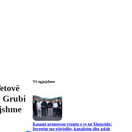
Të ngjajshme
etovë
n Grubi
ejshme
Kasami promovon rrugën e re në Xhepçisht:
Investim me ujësjellës, kanalizim dhe asfalt