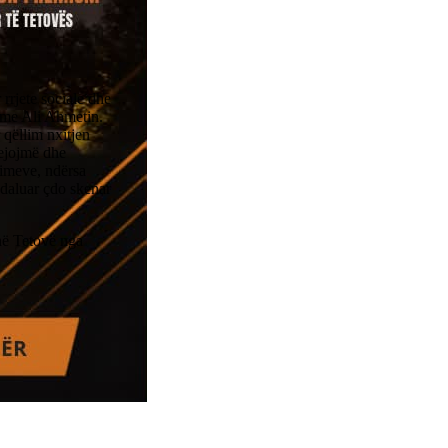
rrjete sociale dhe
m me Ali Ahmetin.
 qëllim nxitjen
lejojmë dhe
kimeve, ndërsa
ndaluar çdo skenar
në Tetovë nga