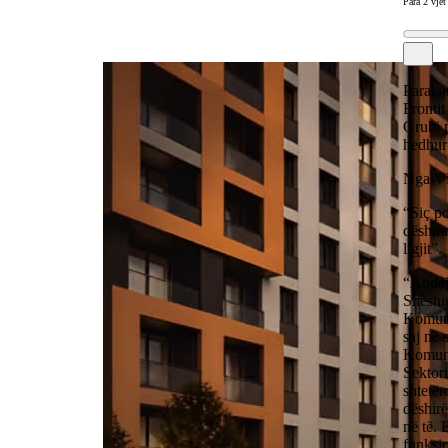
Para 2 vjet
Paralaj
Fronti
Grubi 
hedhur 
Nga VL
“Siç p
dëshira
ligjit”.
“Andaj
Sheshin
Komuna
saj në
Komunës
Sektori
shtetër
dëshirë
në të. 
funksio