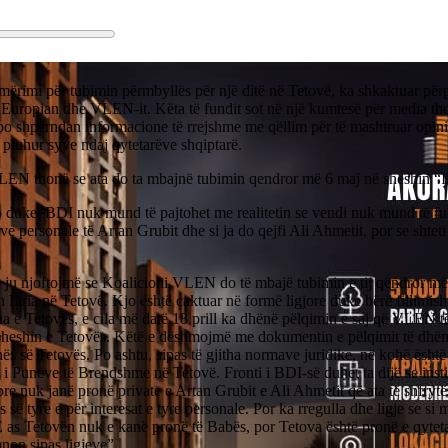
mërimi për tubimin përmbyllës për një ditë në Tetovë, ka shkaktuar për
t Europian dhe VLEN-it. Këta të fundit sot në një kumtesë për media th
po shpërndan informacione të rrejshme me qëllim për të mashtruar opini
pluhur syve ndaj qytetarëve shqiptarë.
EN thonë se ata do ta mbajnë tubimin qendror më 6 maj në sheshin “Il
o duket BDI nuk mund të pajtohet me realitetin se vendi nuk mund të fu
ve personale të Artan Grubit dhe si ja do qejfi Ali Ahmetit, por se shtet
 ju njoftojmë se Koalicioni VLEN do të mbajë tubimin e tij qëndror më
 Iliria në Tetovë. Kjo është caktuar në formë ligjore duke bërë fillimish
 e Tetovës, e cila më datë 18 prill ka dhënë pëlqimin e saj që VLEN t
 sheshin e Tetovës. Këtë e dëshmojmë me dokumentin e pëlqimit të dhën
 së Tetovës. Po ashtu, sipas të gjitha normave juridike, në kohë ësht
 i Punëve të Brendshme në Tetovë. Fronti i BDI-së duhet ta dijë se inst
ore nuk janë pronë private e Artan Grubit e Ali Ahmetit që ata të shfryt
s së tyre e për interesat e tyre personale. Por ka rregulla dhe ligje se si
E as Tetovën nuk e kanë pronë të Babës, por Tetova është pronë e qytet
non sipas ligjeve”.