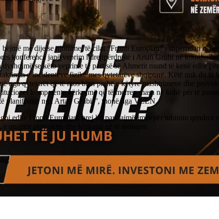
bëjmë me dije se njoftimet të cilat “Fronti Europian” i shpërndan nëpër 
res konferenca janë veprim i drejtpërdrejtë i Artan Grubi në koordini
 dyshojmë se këto veprime të partisë së Ahmetit mund të kenë edhe për
aktimin e incidenteve fizike mes qytetarëve shqiptarë. Këtë nuk do ta 
më nga qytetarët që të mos bien prehë e këtyre mashtrimeve dhe provo
stitucionet kompetente kërkojmë që të merren masa në kohë për të para
 të planifikuar nga Artan Grubi!”, thonë nga VLEN.
agoi edhe Fronti Europian, prej ku paralajmërimin për tubimin qendror 
e quajtën provokim dhe kërkuan që të tërhiqen.
ing