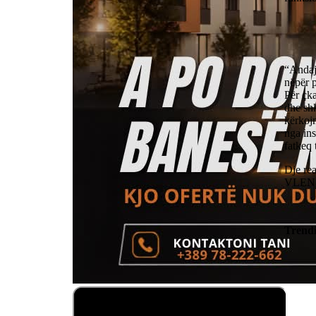
“Andaj 
nëpër p
Për çka
dhe shk
kërkoj
nga in
fatkeq
Dje re
VLEN, 
Trend