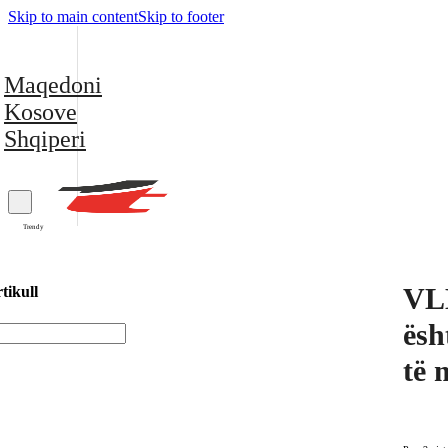
Skip to main content
Skip to footer
Maqedoni
Kosove
Shqiperi
Trendy
VLE
tikull
ësh
të 