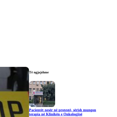
Të ngjajshme
Pacientët nesër në protestë, sërish mungon
terapia në Klinikën e Onkologjisë