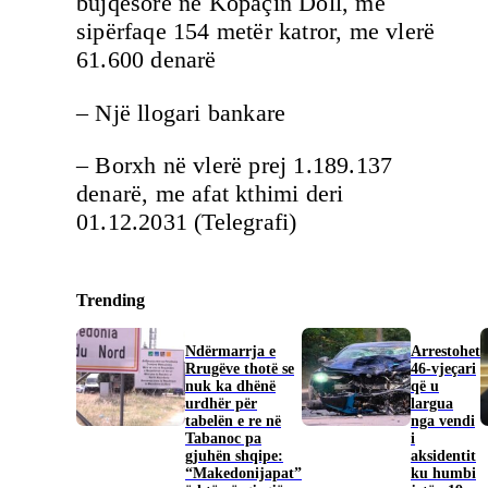
bujqësore në Kopaçin Doll, me
sipërfaqe 154 metër katror, me vlerë
61.600 denarë
– Një llogari bankare
– Borxh në vlerë prej 1.189.137
denarë, me afat kthimi deri
01.12.2031 (Telegrafi)
Trending
Ndërmarrja e
Arrestohet
Rrugëve thotë se
46-vjeçari
nuk ka dhënë
që u
urdhër për
largua
tabelën e re në
nga vendi
Tabanoc pa
i
gjuhën shqipe:
aksidentit
“Makedonijapat”
ku humbi