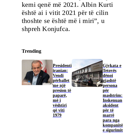
kemi qenë më 2021. Albin Kurti
është ai i vitit 2021 për të cilin
thoshte se është më i miri”, u
shpreh Konjufca.
Trending
Presidenti
Gjykata e
iranian:
Tetovës
Vendi
dënoi
përballet
gjashtë
me një
persona
presion të
për
paparë,
mashtrim:
më i
Inskenuan
vështiri
aksident
që viti
për të
1979
marrë
para nga
kompanitë
e sigurimit