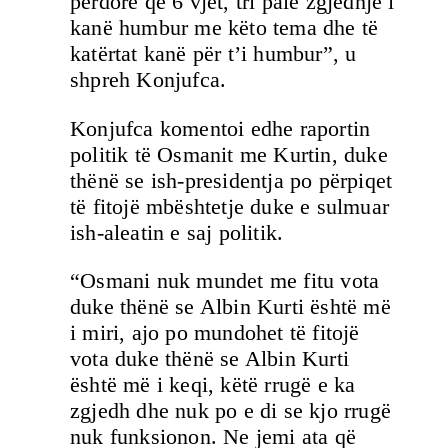
përdorë që 6 vjet, tri palë zgjedhje i
kanë humbur me këto tema dhe të
katërtat kanë për t’i humbur”, u
shpreh Konjufca.
Konjufca komentoi edhe raportin
politik të Osmanit me Kurtin, duke
thënë se ish-presidentja po përpiqet
të fitojë mbështetje duke e sulmuar
ish-aleatin e saj politik.
“Osmani nuk mundet me fitu vota
duke thënë se Albin Kurti është më
i miri, ajo po mundohet të fitojë
vota duke thënë se Albin Kurti
është më i keqi, këtë rrugë e ka
zgjedh dhe nuk po e di se kjo rrugë
nuk funksionon. Ne jemi ata që