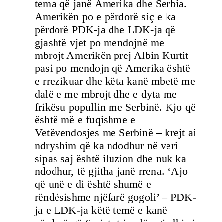
tema që janë Amerika dhe Serbia.
Amerikën po e përdorë siç e ka
përdorë PDK-ja dhe LDK-ja që
gjashtë vjet po mendojnë me
mbrojt Amerikën prej Albin Kurtit
pasi po mendojn që Amerika është
e rrezikuar dhe këta kanë mbetë me
dalë e me mbrojt dhe e dyta me
frikësu popullin me Serbinë. Kjo që
është më e fuqishme e
Vetëvendosjes me Serbinë – krejt ai
ndryshim që ka ndodhur në veri
sipas saj është iluzion dhe nuk ka
ndodhur, të gjitha janë rrena. ‘Ajo
që unë e di është shumë e
rëndësishme njëfarë gogoli’ – PDK-
ja e LDK-ja këtë temë e kanë