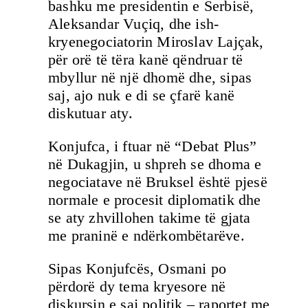
bashku me presidentin e Serbisë,
Aleksandar Vuçiq, dhe ish-
kryenegociatorin Miroslav Lajçak,
për orë të tëra kanë qëndruar të
mbyllur në një dhomë dhe, sipas
saj, ajo nuk e di se çfarë kanë
diskutuar aty.
Konjufca, i ftuar në “Debat Plus”
në Dukagjin, u shpreh se dhoma e
negociatave në Bruksel është pjesë
normale e procesit diplomatik dhe
se aty zhvillohen takime të gjata
me praninë e ndërkombëtarëve.
Sipas Konjufcës, Osmani po
përdorë dy tema kryesore në
diskursin e saj politik – raportet me