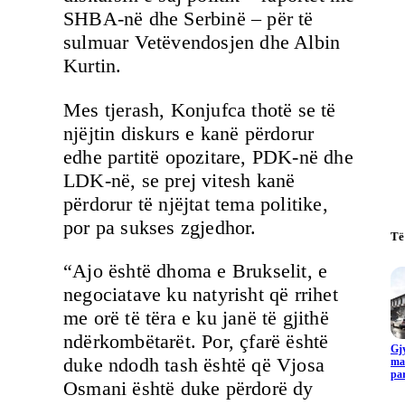
SHBA-në dhe Serbinë – për të
sulmuar Vetëvendosjen dhe Albin
Kurtin.
Mes tjerash, Konjufca thotë se të
njëjtin diskurs e kanë përdorur
edhe partitë opozitare, PDK-në dhe
LDK-në, se prej vitesh kanë
përdorur të njëjtat tema politike,
por pa sukses zgjedhor.
Të
“Ajo është dhoma e Brukselit, e
negociatave ku natyrisht që rrihet
me orë të tëra e ku janë të gjithë
ndërkombëtarët. Por, çfarë është
Gjy
duke ndodh tash është që Vjosa
ma
pa
Osmani është duke përdorë dy