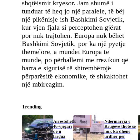
shqtëismit kryesor. Jam shumë i
tunduar të heq jo një paralele, të bëj
një pikënisje ish Bashkimi Sovjetik,
kur vjen fjala si perceptohen gjërat
por nuk trajtohen. Europa nuk bëhet
Bashkimi Sovjetik, por ka një pyetje
themelore, a mundet Europa të
munde, po përballemi me rrezikun që
barra e sigurisë të shtrembërojë
përparësitë ekonomike, të shkaktohet
një mbireagim.
Trending
Arrestohet
Ndërmarrja e
46-vjeçari
Rrugëve thotë se
që u
nuk ka dhënë
largua
urdhër për