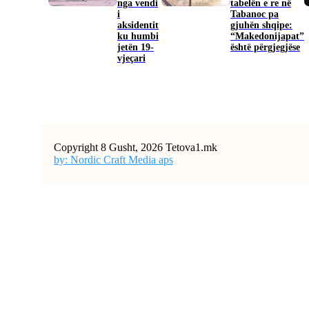
nga vendi
tabelën e re në
i
Tabanoc pa
aksidentit
gjuhën shqipe:
ku humbi
“Makedonijapat”
jetën 19-
është përgjegjëse
vjeçari
Copyright 8 Gusht, 2026 Tetova1.mk
by: Nordic Craft Media aps