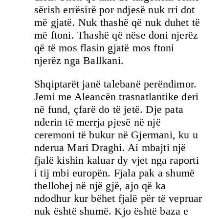
sërish errësirë por ndjesë nuk rri dot
më gjatë. Nuk thashë që nuk duhet të
më ftoni. Thashë që nëse doni njerëz
që të mos flasin gjatë mos ftoni
njerëz nga Ballkani.
Shqiptarët janë talebanë perëndimor.
Jemi me Aleancën trasnatlantike deri
në fund, çfarë do të jetë. Dje pata
nderin të merrja pjesë në një
ceremoni të bukur në Gjermani, ku u
nderua Mari Draghi. Ai mbajti një
fjalë kishin kaluar dy vjet nga raporti
i tij mbi europën. Fjala pak a shumë
thellohej në një gjë, ajo që ka
ndodhur kur bëhet fjalë për të vepruar
nuk është shumë. Kjo është baza e