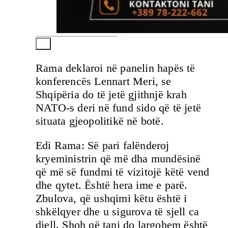
Rama deklaroi në panelin hapës të
konferencës Lennart Meri, se
Shqipëria do të jetë gjithnjë krah
NATO-s deri në fund sido që të jetë
situata gjeopolitikë në botë.
Edi Rama: Së pari falënderoj
kryeministrin që më dha mundësinë
që më së fundmi të vizitojë këtë vend
dhe qytet. Është hera ime e parë.
Zbulova, që ushqimi këtu është i
shkëlqyer dhe u sigurova të sjell ca
diell. Shoh që tani do largohem është