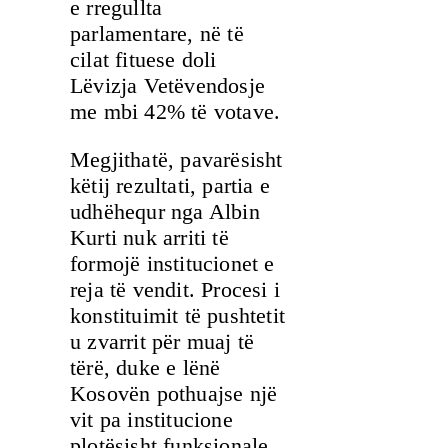
e rregullta
parlamentare, në të
cilat fituese doli
Lëvizja Vetëvendosje
me mbi 42% të votave.
Megjithatë, pavarësisht
këtij rezultati, partia e
udhëhequr nga Albin
Kurti nuk arriti të
formojë institucionet e
reja të vendit. Procesi i
konstituimit të pushtetit
u zvarrit për muaj të
tërë, duke e lënë
Kosovën pothuajse një
vit pa institucione
plotësisht funksionale.