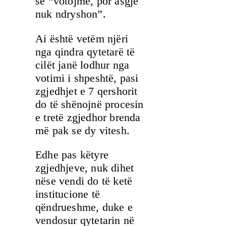
se “votojmë, por asgjë
nuk ndryshon”.
Ai është vetëm njëri
nga qindra qytetarë të
cilët janë lodhur nga
votimi i shpeshtë, pasi
zgjedhjet e 7 qershorit
do të shënojnë procesin
e tretë zgjedhor brenda
më pak se dy vitesh.
Edhe pas këtyre
zgjedhjeve, nuk dihet
nëse vendi do të ketë
institucione të
qëndrueshme, duke e
vendosur qytetarin në