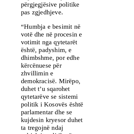
përgjegjësive politike
pas zgjedhjeve.
“Humbja e besimit në
votë dhe në procesin e
votimit nga qytetarët
është, padyshim, e
dhimbshme, por edhe
kërcënuese për
zhvillimin e
demokracisë. Mirëpo,
duhet t’u sqarohet
qytetarëve se sistemi
politik i Kosovës është
parlamentar dhe se
kujdesin kryesor duhet
ta tregojnë ndaj