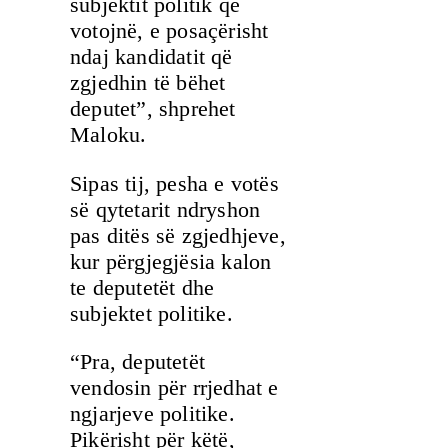
subjektit politik që
votojnë, e posaçërisht
ndaj kandidatit që
zgjedhin të bëhet
deputet”, shprehet
Maloku.
Sipas tij, pesha e votës
së qytetarit ndryshon
pas ditës së zgjedhjeve,
kur përgjegjësia kalon
te deputetët dhe
subjektet politike.
“Pra, deputetët
vendosin për rrjedhat e
ngjarjeve politike.
Pikërisht për këtë,