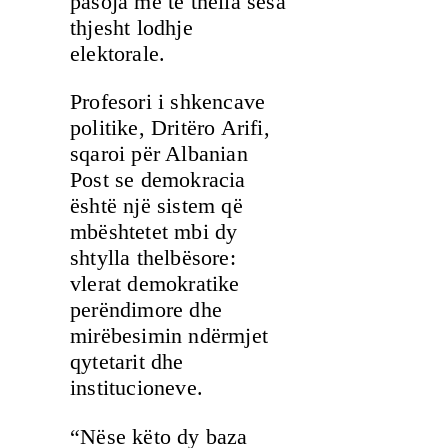
pasoja më të thella sesa
thjesht lodhje
elektorale.
Profesori i shkencave
politike, Dritëro Arifi,
sqaroi për Albanian
Post se demokracia
është një sistem që
mbështetet mbi dy
shtylla thelbësore:
vlerat demokratike
perëndimore dhe
mirëbesimin ndërmjet
qytetarit dhe
institucioneve.
“Nëse këto dy baza