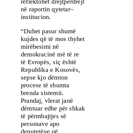
reflektohet drejtpërdrejt
në raportin qytetar–
institucion.
“Duhet pasur shumë
kujdes që të mos thyhet
mirëbesimi në
demokracinë më të re
të Evropës, siç është
Republika e Kosovës,
sepse kjo dëmton
procese të shumta
brenda sistemit.
Prandaj, vlerat janë
dëmtuar edhe për shkak
të përmbajtjes së
personave apo
deputetëve që