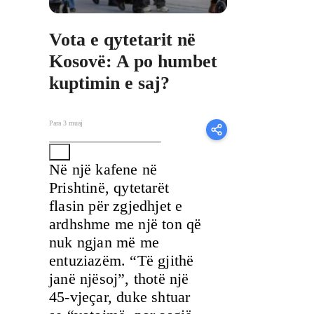
Vota e qytetarit në
Kosovë: A po humbet
kuptimin e saj?
Para 3 muaj
Në një kafene në
Prishtinë, qytetarët
flasin për zgjedhjet e
ardhshme me një ton që
nuk ngjan më me
entuziazëm. “Të gjithë
janë njësoj”, thotë një
45-vjeçar, duke shtuar