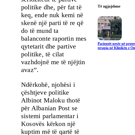
politike dhe, për fat të
Të ngjajshme
keq, ende nuk kemi në
skenë një parti të re që
do të mund ta
balanconte raportin mes
Pacientët nesër në prote
qytetarit dhe partive
terapia në Klinikën e On
politike, të cilat
vazhdojnë me të njëjtin
avaz”.
Ndërkohë, njohësi i
çështjeve politike
Albinot Maloku thotë
për Albanian Post se
sistemi parlamentar i
Kosovës kërkon një
kuptim më të qartë të