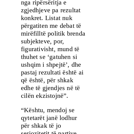
nga ripërsëritja e
zgjedhjeve pa rezultat
konkret. Listat nuk
përgatiten me debat të
mirëfilltë politik brenda
subjekteve, por,
figurativisht, mund të
thuhet se ‘gatuhen si
ushqim i shpejtë’, dhe
pastaj rezultati është ai
që është, për shkak
edhe të gjendjes në të
cilën ekzistojnë”.
“Kështu, mendoj se
qytetarët janë lodhur
për shkak të jo
seriozitetit të partive