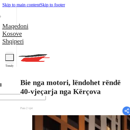
Skip to main content
Skip to footer
Maqedoni
Kosove
Shqiperi
Trendy
Bie nga motori, lëndohet rëndë
l
40-vjeçarja nga Kërçova
Para 2 vjet