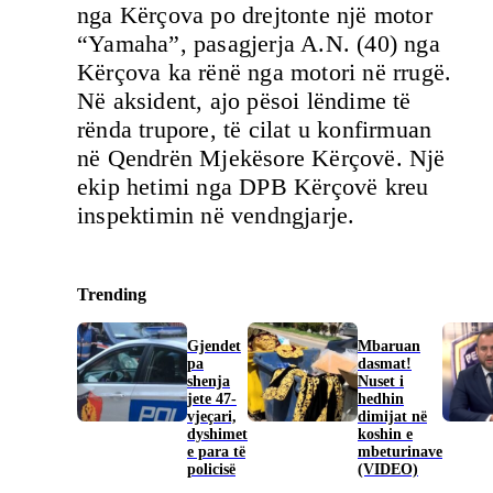
nga Kërçova po drejtonte një motor
“Yamaha”, pasagjerja A.N. (40) nga
Kërçova ka rënë nga motori në rrugë.
Në aksident, ajo pësoi lëndime të
rënda trupore, të cilat u konfirmuan
në Qendrën Mjekësore Kërçovë. Një
ekip hetimi nga DPB Kërçovë kreu
inspektimin në vendngjarje.
Trending
Gjendet
Mbaruan
pa
dasmat!
shenja
Nuset i
jete 47-
hedhin
vjeçari,
dimijat në
dyshimet
koshin e
e para të
mbeturinave
policisë
(VIDEO)