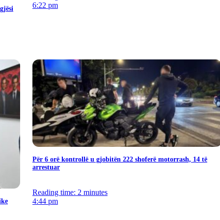
6:22 pm
gjësi
Për 6 orë kontrollë u gjobitën 222 shoferë motorrash, 14 të
arrestuar
Reading time: 2 minutes
4:44 pm
ike