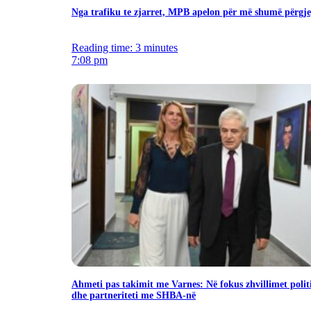
Nga trafiku te zjarret, MPB apelon për më shumë përgje
Reading time: 3 minutes
7:08 pm
Ahmeti pas takimit me Varnes: Në fokus zhvillimet polit
dhe partneriteti me SHBA-në