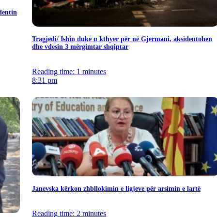
dentin
Tragjedi/ Ishin duke u kthyer për në Gjermani, aksidentohen
dhe vdesin 3 mërgimtar shqiptar
Reading time: 1 minutes
8:31 pm
Janevska kërkon zhbllokimin e ligjeve për arsimin e lartë
Reading time: 2 minutes