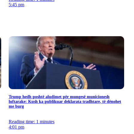
5:45 pm
Trump hedh poshtë aludimet për mungesë municionesh
luftarake: Kush ka publikuar deklarata tradhtare, të dënohet
me burg
Reading time: 1 minutes
4:01 pm