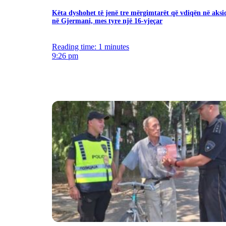
Këta dyshohet të jenë tre mërgimtarët që vdiqën në aksi
në Gjermani, mes tyre një 16-vjeçar
Reading time: 1 minutes
9:26 pm