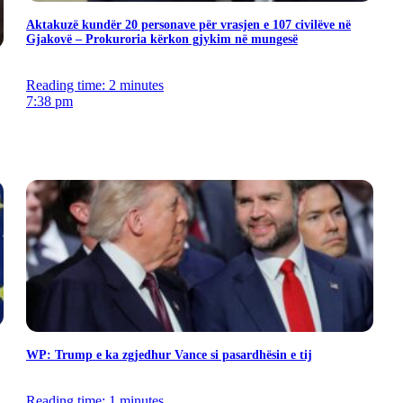
Aktakuzë kundër 20 personave për vrasjen e 107 civilëve në
Gjakovë – Prokuroria kërkon gjykim në mungesë
Reading time: 2 minutes
7:38 pm
WP: Trump e ka zgjedhur Vance si pasardhësin e tij
Reading time: 1 minutes