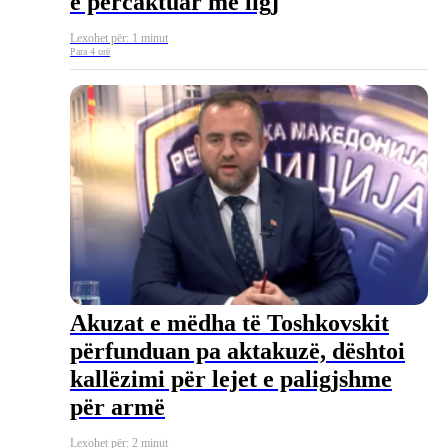
e përcaktuar me ligj
Lexohet për: 1 minut
Para 4 orë
Akuzat e mëdha të Toshkovskit
përfunduan pa aktakuzë, dështoi
kallëzimi për lejet e paligjshme
për armë
Lexohet për: 2 minut