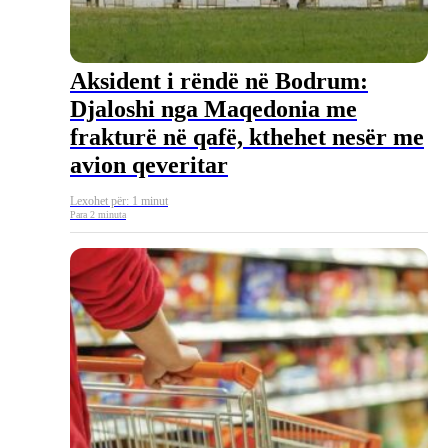
Aksident i rëndë në Bodrum:
Djaloshi nga Maqedonia me
frakturë në qafë, kthehet nesër me
avion qeveritar
Lexohet për: 1 minut
Para 2 minuta