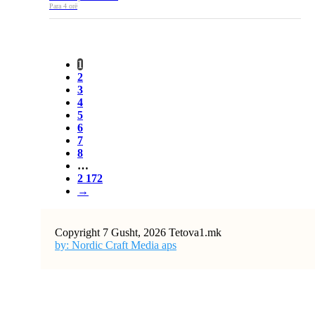
Para 4 orë
1
2
3
4
5
6
7
8
…
2 172
→
Copyright 7 Gusht, 2026 Tetova1.mk
by: Nordic Craft Media aps