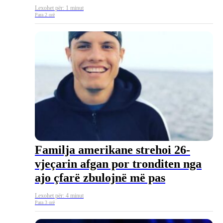
Lexohet për: 1 minut
Para 2 orë
Familja amerikane strehoi 26-
vjeçarin afgan por tronditen nga
ajo çfarë zbulojnë më pas
Lexohet për: 4 minut
Para 3 orë