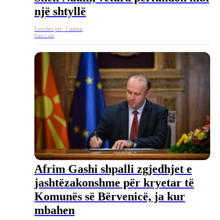
një shtyllë
Lexohet për: 1 minut
Para 2 orë
Afrim Gashi shpalli zgjedhjet e
jashtëzakonshme për kryetar të
Komunës së Bërvenicë, ja kur
mbahen