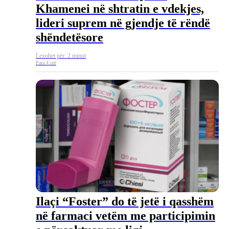
Khamenei në shtratin e vdekjes,
lideri suprem në gjendje të rëndë
shëndetësore
Lexohet për: 2 minut
Para 4 orë
Ilaçi “Foster” do të jetë i qasshëm
në farmaci vetëm me participimin