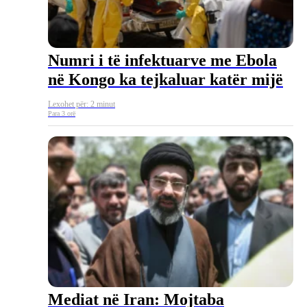
Numri i të infektuarve me Ebola
në Kongo ka tejkaluar katër mijë
Lexohet për: 2 minut
Para 3 orë
Mediat në Iran: Mojtaba