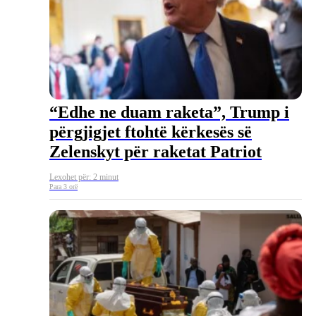
“Edhe ne duam raketa”, Trump i
përgjigjet ftohtë kërkesës së
Zelenskyt për raketat Patriot
Lexohet për: 2 minut
Para 3 orë