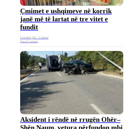
Çmimet e ushqimeve në korrik
janë më të lartat në tre vitet e
fundit
Lexohet për: 2 minut
Para 21 minuta
Aksident i rëndë në rrugën Ohër–
Shën Naum, vetura përfundon mbi