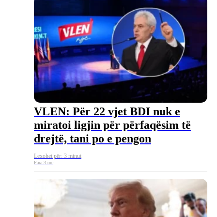
VLEN: Për 22 vjet BDI nuk e
miratoi ligjin për përfaqësim të
drejtë, tani po e pengon
Lexohet për: 3 minut
Para 3 orë