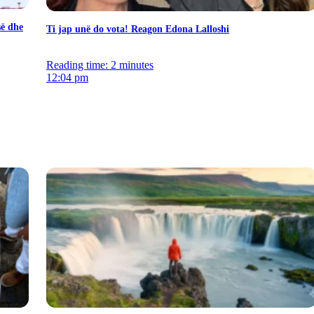
së dhe
Ti jap unë do vota! Reagon Edona Lalloshi
Reading time: 2 minutes
12:04 pm