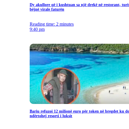
Dy akullore që i kushtuan sa një drekë në restorant, turi
bëjnë virale faturën
Reading time: 2 minutes
9:40 pm
Bariu refuzoi 12 milionë euro për token në bregdet ku d
ndërtohej resorti i luksit