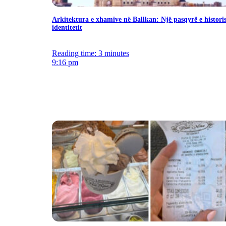
Arkitektura e xhamive në Ballkan: Një pasqyrë e histori
identitetit
Reading time: 3 minutes
9:16 pm