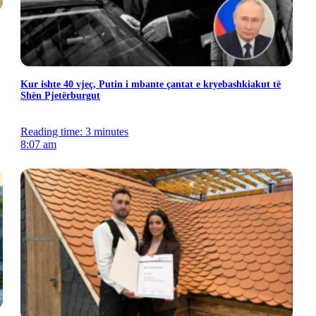
Kur ishte 40 vjeç, Putin i mbante çantat e kryebashkiakut të
Shën Pjetërburgut
Reading time: 3 minutes
8:07 am