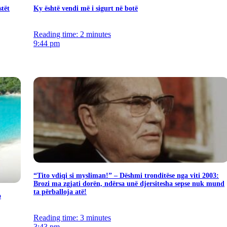
stët
Ky është vendi më i sigurt në botë
Reading time: 2 minutes
9:44 pm
“Tito vdiqi si mysliman!” – Dëshmi tronditëse nga viti 2003:
Brozi ma zgjati dorën, ndërsa unë djersitesha sepse nuk mund
ta përballoja atë!
o
Reading time: 3 minutes
3:43 pm