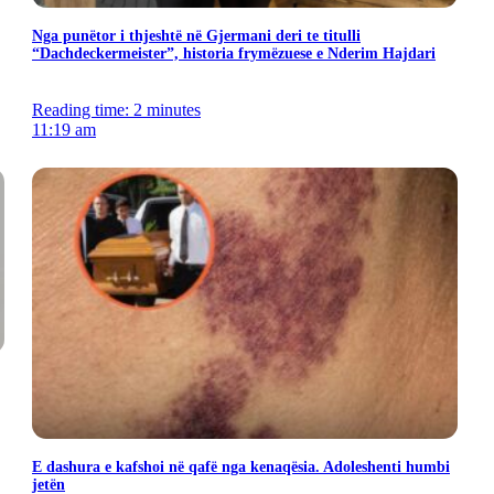
Nga punëtor i thjeshtë në Gjermani deri te titulli
“Dachdeckermeister”, historia frymëzuese e Nderim Hajdari
Reading time: 2 minutes
11:19 am
E dashura e kafshoi në qafë nga kenaqësia. Adoleshenti humbi
jetën