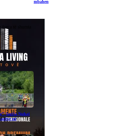
mbahen
he forca të shumta
e”, lagjja Nuhaj
ovarëve në