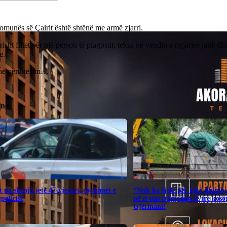
munës së Çairit është shtënë me armë zjarri.
risht flitet për një person të plagosur, teksa në vendin e ngjarjes janë d
e.
në përditësim…
ing
 pa shenja jete 47-vjeçari, dyshimet e
“Nuk ka fjalë për këtë dhimbj
 policisë
në zi pas tragjedisë së tre kos
Gjermani!