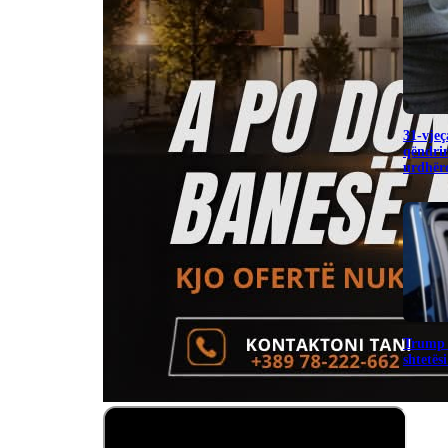
31-vjeç
qëndrim
urdhëro
Trump 
shtetës