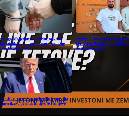
ari nga Maqedonia e Veriut tejkaloi
Lëvizja e Studentëve Shqiptar
in në Shengen, autoritetet gjermane
kërkesën: Provimet shtetërore 
jnë largimin e tij
në gjuhën shqipe
nënshkruan urdhrin ekzekutiv, nuk ka
i amerikane përmes lindjes së fëmijëve