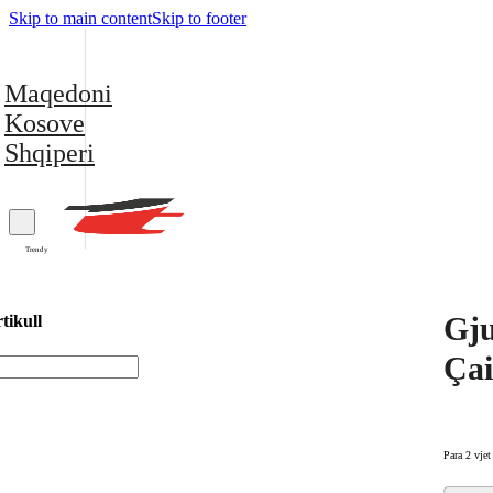
Skip to main content
Skip to footer
Maqedoni
Kosove
Shqiperi
Trendy
Gju
tikull
Çai
Para 2 vjet