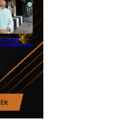
ë ridorëzon
të zhvillohen edhe