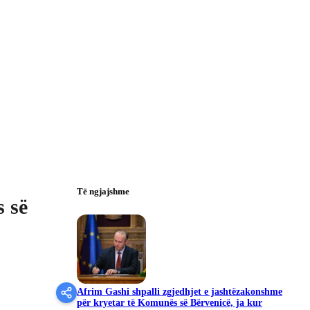
Të ngjajshme
 së
Afrim Gashi shpalli zgjedhjet e jashtëzakonshme
për kryetar të Komunës së Bërvenicë, ja kur