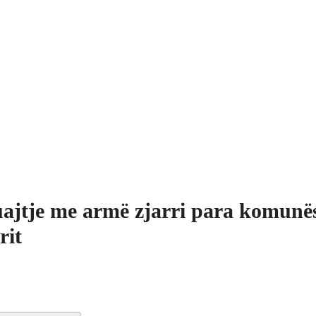
ajtje me armë zjarri para komunës
rit