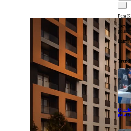
Para Ko
Jozyrta
policor
Lajmi 
Trend
Gjendet
para të