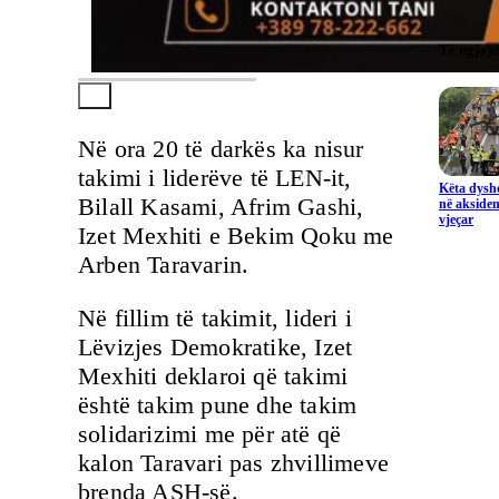
Të ngjaj
Në ora 20 të darkës ka nisur
takimi i liderëve të LEN-it,
Këta dysho
Bilall Kasami, Afrim Gashi,
në aksiden
vjeçar
Izet Mexhiti e Bekim Qoku me
Arben Taravarin.
Në fillim të takimit, lideri i
Lëvizjes Demokratike, Izet
Mexhiti deklaroi që takimi
është takim pune dhe takim
solidarizimi me për atë që
kalon Taravari pas zhvillimeve
brenda ASH-së.