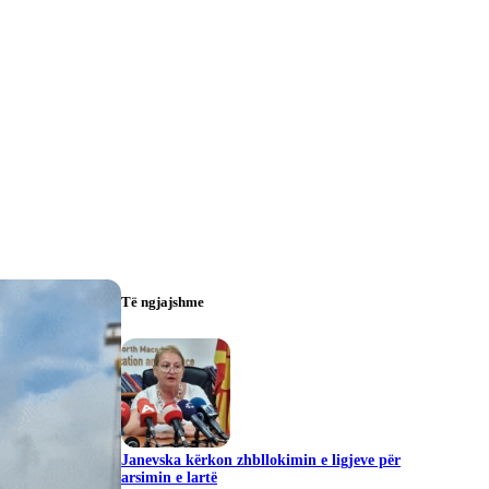
Të ngjajshme
Janevska kërkon zhbllokimin e ligjeve për
arsimin e lartë