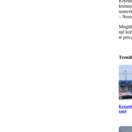
Kryeta
komuna
seancën
– Neras
Megjith
një koh
të përc
Trend
Kroatët
tanë