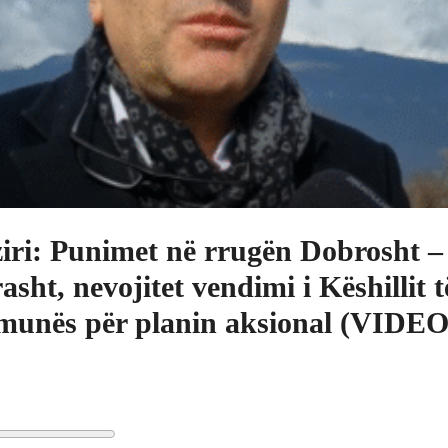
iri: Punimet në rrugën Dobrosht –
asht, nevojitet vendimi i Këshillit t
unës për planin aksional (VIDEO