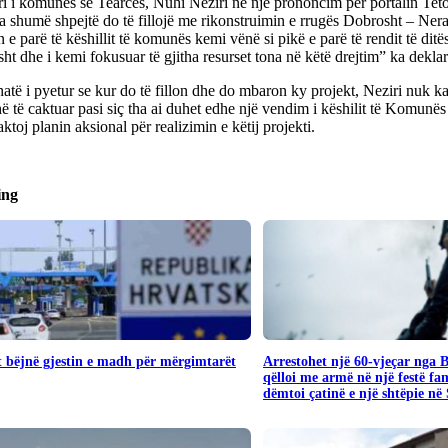
ri i komunës së Tearcës, Nuhi Neziri në një prononcim për portalin Tet
 shumë shpejtë do të fillojë me rikonstruimin e rrugës Dobrosht – Ner
 e parë të këshillit të komunës kemi vënë si pikë e parë të rendit të dit
ht dhe i kemi fokusuar të gjitha resurset tona në këtë drejtim” ka deklar
atë i pyetur se kur do të fillon dhe do mbaron ky projekt, Neziri nuk k
ë të caktuar pasi siç tha ai duhet edhe një vendim i këshilit të Komunës
aktoj planin aksional për realizimin e këtij projekti.
ing
 bëjnë gjestin e madh për mërgimtarët
Arrestohet një 60-vjeçar nga 
qëlloi me armë në një festë fa
dëmtoi çatinë e një shtëpie në