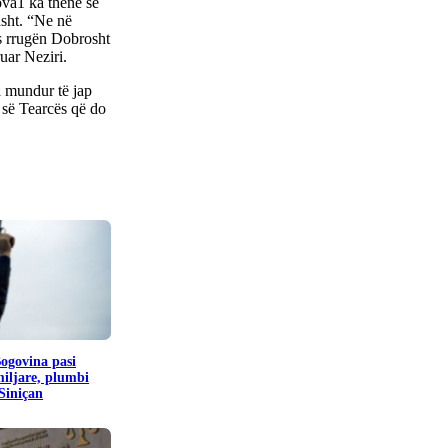
ova1 ka thënë se
asht. “Ne në
ës rrugën Dobrosht
uar Neziri.
a mundur të jap
 së Tearcës që do
Bogovina pasi
miljare, plumbi
 Siniçan