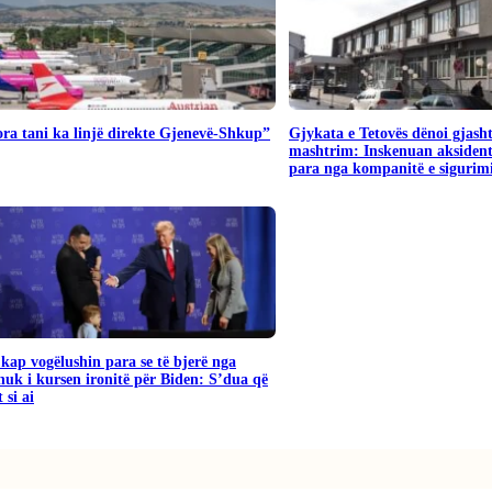
ra tani ka linjë direkte Gjenevë-Shkup”
Gjykata e Tetovës dënoi gjash
mashtrim: Inskenuan aksident
para nga kompanitë e sigurim
ap vogëlushin para se të bjerë nga
nuk i kursen ironitë për Biden: S’dua që
 si ai