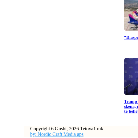
“Diaspo
Trump k
skena, 
të bëhet
Copyright 6 Gusht, 2026 Tetova1.mk
by: Nordic Craft Media aps