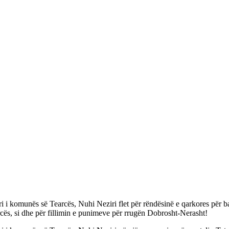
i i komunës së Tearcës, Nuhi Neziri flet për rëndësinë e qarkores për 
cës, si dhe për fillimin e punimeve për rrugën Dobrosht-Nerasht!