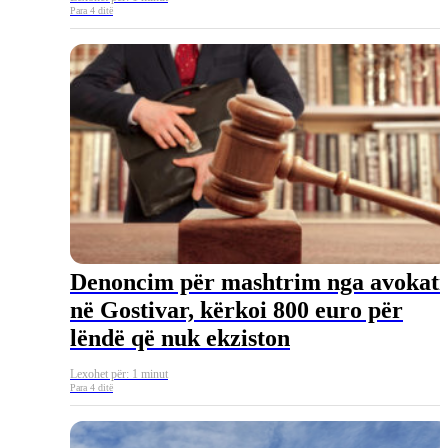
Para 4 ditë
Denoncim për mashtrim nga avokati
në Gostivar, kërkoi 800 euro për
lëndë që nuk ekziston
Lexohet për: 1 minut
Para 4 ditë