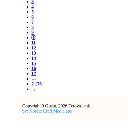
3
4
5
6
7
8
9
10
11
12
13
14
15
16
17
…
2 176
→
Copyright 9 Gusht, 2026 Tetova1.mk
by: Nordic Craft Media aps