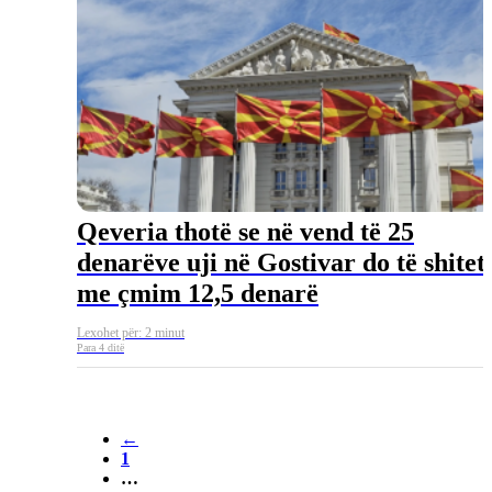
Qeveria thotë se në vend të 25
denarëve uji në Gostivar do të shitet
me çmim 12,5 denarë
Lexohet për: 2 minut
Para 4 ditë
←
1
…