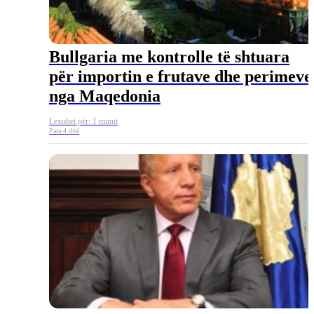
Bullgaria me kontrolle të shtuara
për importin e frutave dhe perimeve
nga Maqedonia
Lexohet për: 1 minut
Para 4 ditë