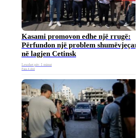
Kasami promovon edhe një rrugë:
Përfundon një problem shumëvjeçar
në lagjen Cetinsk
Lexohet për: 1 minut
Para 4 ditë