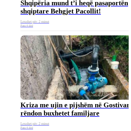
Shqipëria mund t’i heqë pasaportën
shqiptare Behgjet Pacollit!
Lexohet për: 2 minut
Para 4 ditë
Kriza me ujin e pijshëm në Gostivar
rëndon buxhetet familjare
Lexohet për: 2 minut
Para 4 ditë