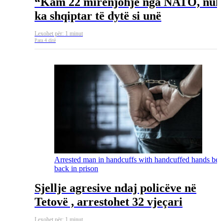
“Kam 22 mirënjohje nga NATO, nu
ka shqiptar të dytë si unë
Lexohet për: 1 minut
Para 4 ditë
Arrested man in handcuffs with handcuffed hands be
back in prison
Sjellje agresive ndaj policëve në
Tetovë , arrestohet 32 vjeçari
Lexohet për: 1 minut