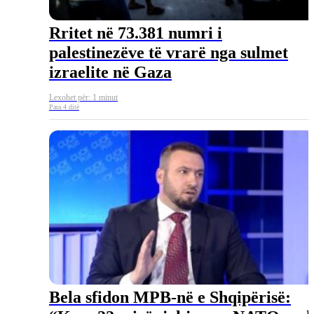
Rritet në 73.381 numri i
palestinezëve të vrarë nga sulmet
izraelite në Gaza
Lexohet për: 1 minut
Para 4 ditë
Bela sfidon MPB-në e Shqipërisë: