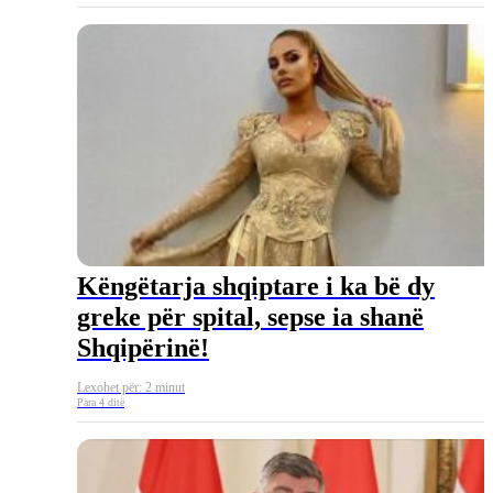
Këngëtarja shqiptare i ka bë dy
greke për spital, sepse ia shanë
Shqipërinë!
Lexohet për: 2 minut
Para 4 ditë