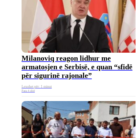
Milanoviq reagon lidhur me
armatosjen e Serbisë, e quan “sfidë
për sigurinë rajonale”
Lexohet për: 1 minut
Para 4 ditë