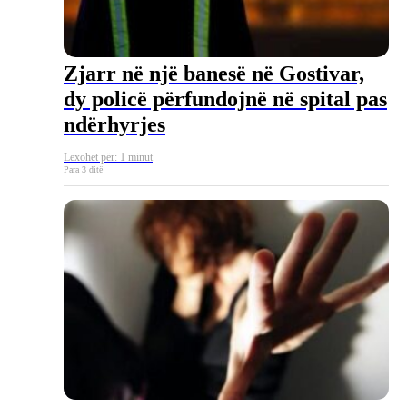
Zjarr në një banesë në Gostivar,
dy policë përfundojnë në spital pas
ndërhyrjes
Lexohet për: 1 minut
Para 3 ditë