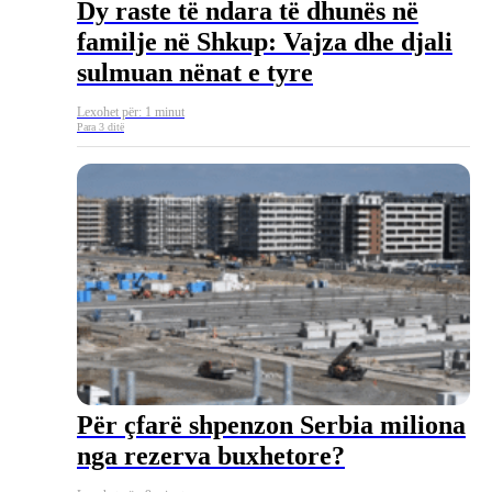
Dy raste të ndara të dhunës në
familje në Shkup: Vajza dhe djali
sulmuan nënat e tyre
Lexohet për: 1 minut
Para 3 ditë
Për çfarë shpenzon Serbia miliona
nga rezerva buxhetore?