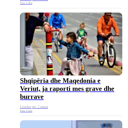
Para 3 ditë
Shqipëria dhe Maqedonia e
Veriut, ja raporti mes grave dhe
burrave
Lexohet për: 2 minut
Para 3 ditë