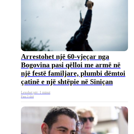
Arrestohet një 60-vjeçar nga
Bogovina pasi qëlloi me armë në
një festë familjare, plumbi dëmtoi
çatinë e një shtëpie në Siniçan
Lexohet për: 1 minut
Para 3 ditë