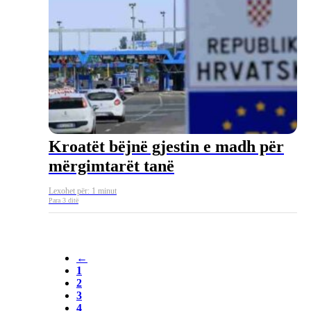
Kroatët bëjnë gjestin e madh për
mërgimtarët tanë
Lexohet për: 1 minut
Para 3 ditë
←
1
2
3
4