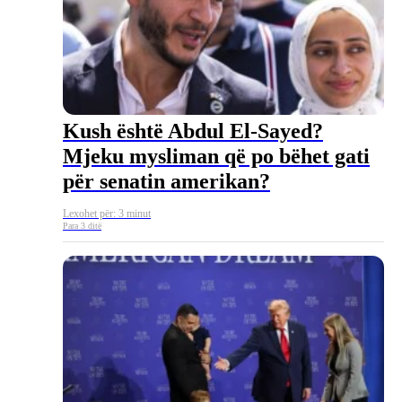
Kush është Abdul El-Sayed?
Mjeku mysliman që po bëhet gati
për senatin amerikan?
Lexohet për: 3 minut
Para 3 ditë