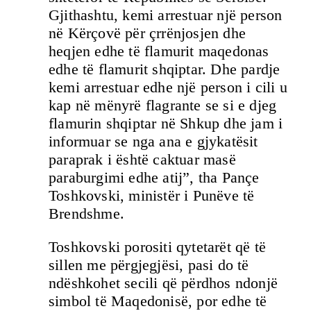
Gjithashtu, kemi arrestuar një person
në Kërçovë për çrrënjosjen dhe
heqjen edhe të flamurit maqedonas
edhe të flamurit shqiptar. Dhe pardje
kemi arrestuar edhe një person i cili u
kap në mënyrë flagrante se si e djeg
flamurin shqiptar në Shkup dhe jam i
informuar se nga ana e gjykatësit
paraprak i është caktuar masë
paraburgimi edhe atij”, tha Pançe
Toshkovski, ministër i Punëve të
Brendshme.
Toshkovski porositi qytetarët që të
sillen me përgjegjësi, pasi do të
ndëshkohet secili që përdhos ndonjë
simbol të Maqedonisë, por edhe të