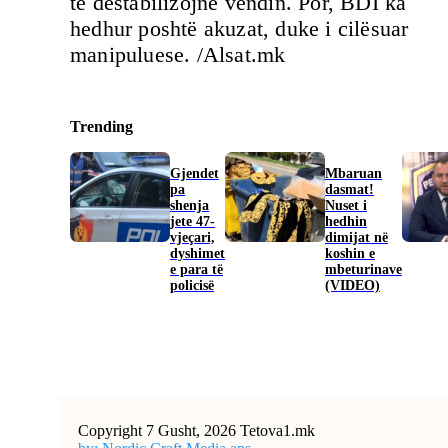
të destabilizojnë vendin. Por, BDI ka
hedhur poshtë akuzat, duke i cilësuar
manipuluese. /Alsat.mk
Trending
Gjendet
Mbaruan
pa
dasmat!
shenja
Nuset i
jete 47-
hedhin
vjeçari,
dimijat në
dyshimet
koshin e
e para të
mbeturinave
policisë
(VIDEO)
Copyright 7 Gusht, 2026 Tetova1.mk