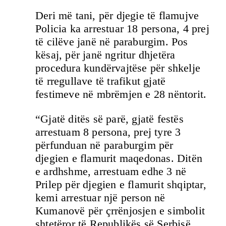
Deri më tani, për djegie të flamujve
Policia ka arrestuar 18 persona, 4 prej
të cilëve janë në paraburgim. Pos
kësaj, për janë ngritur dhjetëra
procedura kundërvajtëse për shkelje
të rregullave të trafikut gjatë
festimeve në mbrëmjen e 28 nëntorit.
“Gjatë ditës së parë, gjatë festës
arrestuam 8 persona, prej tyre 3
përfunduan në paraburgim për
djegien e flamurit maqedonas. Ditën
e ardhshme, arrestuam edhe 3 në
Prilep për djegien e flamurit shqiptar,
kemi arrestuar një person në
Kumanovë për çrrënjosjen e simbolit
shtetëror të Republikës së Serbisë.