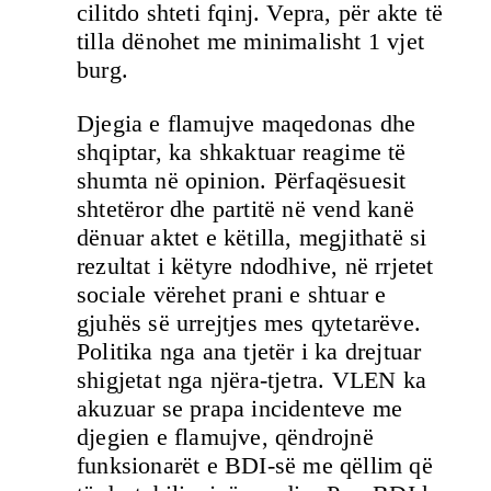
cilitdo shteti fqinj. Vepra, për akte të
tilla dënohet me minimalisht 1 vjet
burg.
Djegia e flamujve maqedonas dhe
shqiptar, ka shkaktuar reagime të
shumta në opinion. Përfaqësuesit
shtetëror dhe partitë në vend kanë
dënuar aktet e këtilla, megjithatë si
rezultat i këtyre ndodhive, në rrjetet
sociale vërehet prani e shtuar e
gjuhës së urrejtjes mes qytetarëve.
Politika nga ana tjetër i ka drejtuar
shigjetat nga njëra-tjetra. VLEN ka
akuzuar se prapa incidenteve me
djegien e flamujve, qëndrojnë
funksionarët e BDI-së me qëllim që