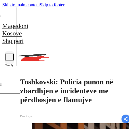
Skip to main content
Skip to footer
Maqedoni
Kosove
Shqiperi
Trendy
Toshkovski: Policia punon në
l
zbardhjen e incidenteve me
përdhosjen e flamujve
Para 2 vjet