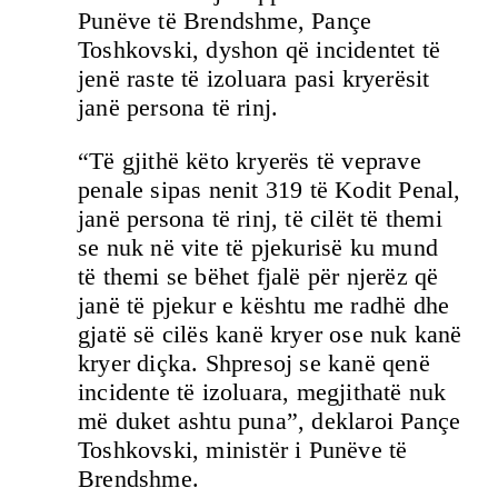
Punëve të Brendshme, Pançe
Toshkovski, dyshon që incidentet të
jenë raste të izoluara pasi kryerësit
janë persona të rinj.
“Të gjithë këto kryerës të veprave
penale sipas nenit 319 të Kodit Penal,
janë persona të rinj, të cilët të themi
se nuk në vite të pjekurisë ku mund
të themi se bëhet fjalë për njerëz që
janë të pjekur e kështu me radhë dhe
gjatë së cilës kanë kryer ose nuk kanë
kryer diçka. Shpresoj se kanë qenë
incidente të izoluara, megjithatë nuk
më duket ashtu puna”, deklaroi Pançe
Toshkovski, ministër i Punëve të
Brendshme.