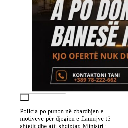
Policia po punon në zbardhjen e
motiveve për djegien e flamujve të
shtetit dhe atij shqiptar. Ministri i