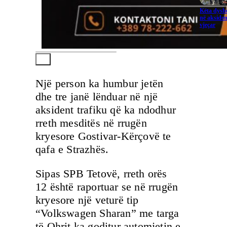
Këta dysho
në aksiden
vjeçar
Një person ka humbur jetën
dhe tre janë lënduar në një
aksident trafiku që ka ndodhur
rreth mesditës në rrugën
kryesore Gostivar-Kërçovë te
qafa e Strazhës.
Sipas SPB Tetovë, rreth orës
12 është raportuar se në rrugën
kryesore një veturë tip
“Volkswagen Sharan” me targa
të Ohrit ka goditur automjetin e