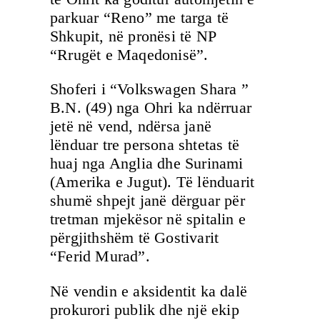
parkuar “Reno” me targa të
Shkupit, në pronësi të NP
“Rrugët e Maqedonisë”.
Shoferi i “Volkswagen Shara ”
B.N. (49) nga Ohri ka ndërruar
jetë në vend, ndërsa janë
lënduar tre persona shtetas të
huaj nga Anglia dhe Surinami
(Amerika e Jugut). Të lënduarit
shumë shpejt janë dërguar për
tretman mjekësor në spitalin e
përgjithshëm të Gostivarit
“Ferid Murad”.
Në vendin e aksidentit ka dalë
prokurori publik dhe një ekip