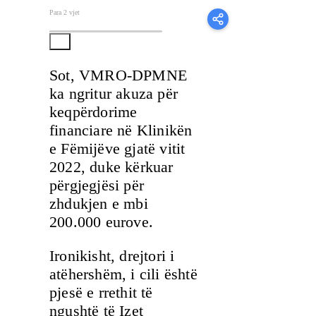
Para 2 vjet
Sot, VMRO-DPMNE
ka ngritur akuza për
keqpërdorime
financiare në Klinikën
e Fëmijëve gjatë vitit
2022, duke kërkuar
përgjegjësi për
zhdukjen e mbi
200.000 eurove.
Ironikisht, drejtori i
atëhershëm, i cili është
pjesë e rrethit të
ngushtë të Izet