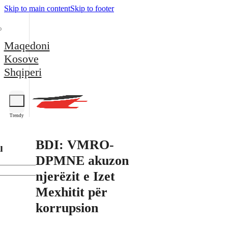
Skip to main content
Skip to footer
Maqedoni
Kosove
Shqiperi
Trendy
BDI: VMRO-
l
DPMNE akuzon
njerëzit e Izet
Mexhitit për
korrupsion