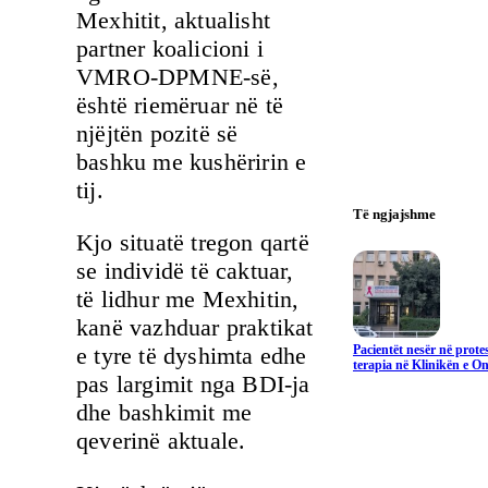
Mexhitit, aktualisht
partner koalicioni i
VMRO-DPMNE-së,
është riemëruar në të
njëjtën pozitë së
bashku me kushëririn e
tij.
Të ngjajshme
Kjo situatë tregon qartë
se individë të caktuar,
të lidhur me Mexhitin,
kanë vazhduar praktikat
Pacientët nesër në prote
e tyre të dyshimta edhe
terapia në Klinikën e On
pas largimit nga BDI-ja
dhe bashkimit me
qeverinë aktuale.