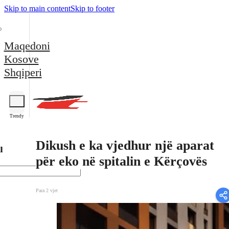
Skip to main content
Skip to footer
Maqedoni
Kosove
Shqiperi
Trendy
Dikush e ka vjedhur një aparat
l
për eko në spitalin e Kërçovës
Para 2 vjet