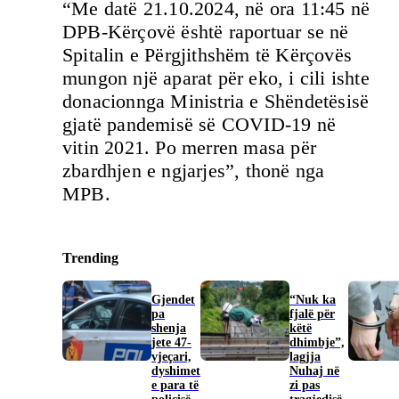
“Me datë 21.10.2024, në ora 11:45 në
DPB-Kërçovë është raportuar se në
Spitalin e Përgjithshëm të Kërçovës
mungon një aparat për eko, i cili ishte
donacionnga Ministria e Shëndetësisë
gjatë pandemisë së COVID-19 në
vitin 2021. Po merren masa për
zbardhjen e ngjarjes”, thonë nga
MPB.
Trending
Gjendet
“Nuk ka
pa
fjalë për
shenja
këtë
jete 47-
dhimbje”,
vjeçari,
lagjja
dyshimet
Nuhaj në
e para të
zi pas