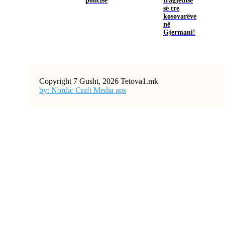
policisë
tragjedisë
së tre
kosovarëve
në
Gjermani!
Copyright 7 Gusht, 2026 Tetova1.mk
by: Nordic Craft Media aps