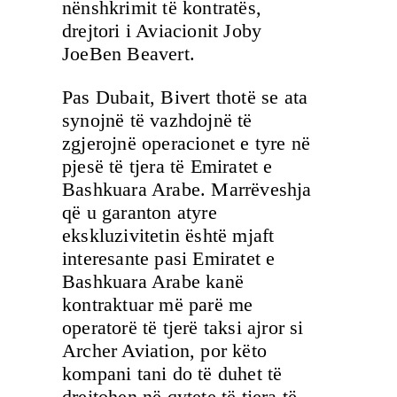
nënshkrimit të kontratës,
drejtori i Aviacionit Joby
JoeBen Beavert.
Pas Dubait, Bivert thotë se ata
synojnë të vazhdojnë të
zgjerojnë operacionet e tyre në
pjesë të tjera të Emiratet e
Bashkuara Arabe. Marrëveshja
që u garanton atyre
ekskluzivitetin është mjaft
interesante pasi Emiratet e
Bashkuara Arabe kanë
kontraktuar më parë me
operatorë të tjerë taksi ajror si
Archer Aviation, por këto
kompani tani do të duhet të
drejtohen në qytete të tjera të