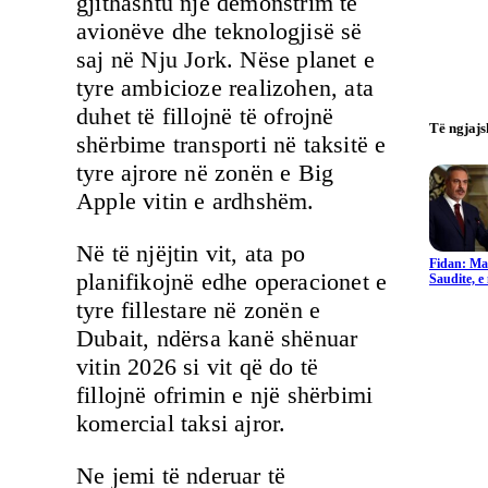
gjithashtu një demonstrim të
avionëve dhe teknologjisë së
saj në Nju Jork. Nëse planet e
tyre ambicioze realizohen, ata
duhet të fillojnë të ofrojnë
Të ngjaj
shërbime transporti në taksitë e
tyre ajrore në zonën e Big
Apple vitin e ardhshëm.
Në të njëjtin vit, ata po
Fidan: Ma
planifikojnë edhe operacionet e
Saudite, 
tyre fillestare në zonën e
Dubait, ndërsa kanë shënuar
vitin 2026 si vit që do të
fillojnë ofrimin e një shërbimi
komercial taksi ajror.
Ne jemi të nderuar të