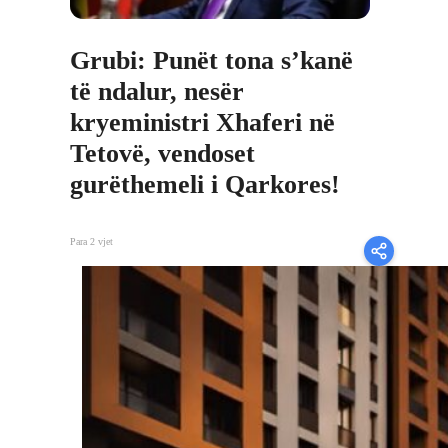
Grubi: Punët tona s’kanë
të ndalur, nesër
kryeministri Xhaferi në
Tetovë, vendoset
gurëthemeli i Qarkores!
Para 2 vjet