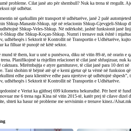
më probleme. Cilat janë ato për shembull? Nuk ka trena të rregullt. Aj
eksoi një udhëtar.
entin në qarkullim për transport të udhëtarëve, janë 2 palë automjetes
onin Shkup-Manastir-Shkup, një në relacionin Shkup-Gjevgjeli-Shkup dh
t udhëtojnë Shkup-Veles-Shkup. Në ndërkohë, jashtë funksionit janë lin
ë-Shkup dhe Shkup-Koçan-Shkup. Numri i trenave nuk është i mjaftue
, udhëheqës i Sektorit të Kontrollit në Transportin e Udhëtarëve, kujt
ur ka filluar të punojë në këtë sektor.
 mund të them, kur u unë u punësova, diku në vitin 89-të, në orarin e qa
trena. Planifikojmë ta risjellim relacionet të cilat janë shfuqizuar, nuk 
ë caktuara. Mirëmbajtja e atyre garniturave, të cilat janë para 10 deri në 
re. Tani shohim të bëjmë atë që e kemi gjetur që ta vëmë në funksion q
rkullimi edhe para klientëve edhe para njerëzve që udhëtojnë shpesh”, t
, udhëheqës i Sektorit të Kontrollit në Transportin e Udhëtarëve.
doninë e Veriut ka gjithsej 699 kilometra hekurudhë. Për herë të fundi
inovuar me 6 trena nga Kina në vitin 2015-të, katër prej të cilave dizel d
te, shteti ka hasur në probleme me servisimin e trenave kinez./Alsat.m
ing