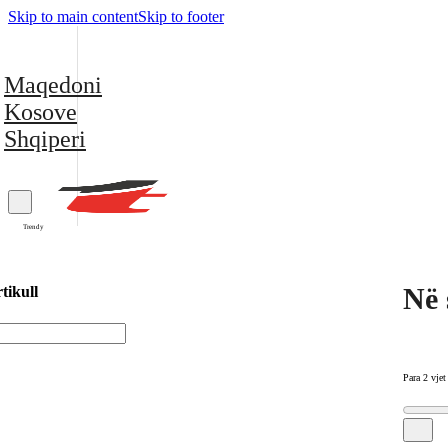
Skip to main content
Skip to footer
Maqedoni
Kosove
Shqiperi
Trendy
Në 
tikull
Para 2 vjet