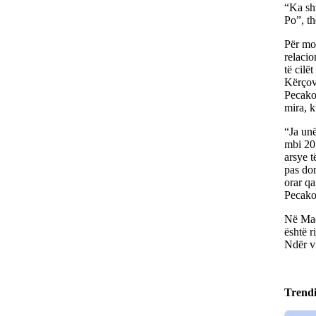
“Ka shu
Po”, th
Për mom
relaci
të cilë
Kërçov
Pecakov
mira, k
“Ja unë
mbi 20 
arsye t
pas do
orar qa
Pecakov
Në Maqe
është r
Ndër vi
Trend