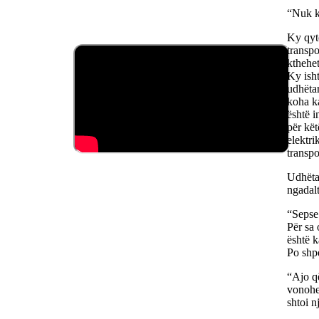
“Nuk ka
Ky qyte
transpo
kthehet
Ky isht
udhëtar
koha ka
është i
për kët
elektr
transpo
Udhëtar
ngadalt
“Sepse
Për sa 
është k
Po shpe
“Ajo që
vonohe
shtoi n