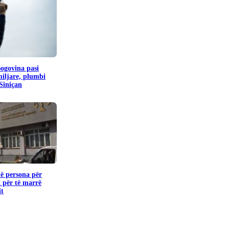
Bogovina pasi
miljare, plumbi
 Siniçan
të persona për
 për të marrë
it