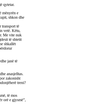
ë qytetar.
jë mënyrën e
hkupit, shkon dhe
 transport të
in vetë. Këtu,
ur. Me vite nuk
esit të shtetit
e shkallët
përdorur
edhe janë të
he anasjelltas.
por zakonisht
ndonjëherë treni?
ysmë, të mos
ër orë e gjysmë”,