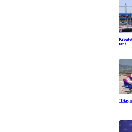
Kroatët
tanë
“Diaspo