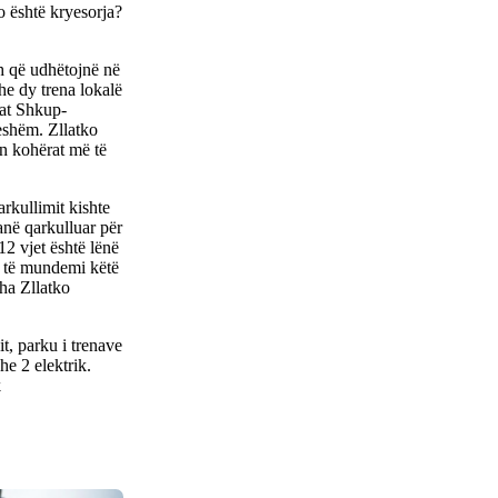
o është kryesorja?
h që udhëtojnë në
e dy trena lokalë
jat Shkup-
shëm. Zllatko
on kohërat më të
rkullimit kishte
kanë qarkulluar për
12 vjet është lënë
ë të mundemi këtë
ha Zllatko
t, parku i trenave
he 2 elektrik.
k