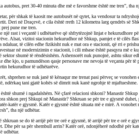
 autobus, pret 30-40 minuta dhe më e favorshme është me tren”, tha nj
tar, për shkak të kaosit me autobusët në qytet, ka vendosur ta ndrysho
rtit. Deri në Draçevë, e cila është rreth 12 kilometra larg qendrës së S
 prej pune me tren.
e një rast i veçantë i udhëtarëve që shfrytëzojnë linjat e hekurudhore për
ëve. Alsat, vizitoi stacionin hekurudhor në Shkup, pamjet e të cilës flas
 ndaluar, të cilën edhe fizikisht nuk e mat ora e stacionit, që rri e prish
nvestuar në modernizimin e stacionit, i cili mbase është pasqyra më e kujd
ë sektor shumë të rëndësishëm. Ashensorët nuk punojnë, ashtu sikur edh
ike dhe kjo, u pamundëson qasje personave me nevoja të veçanta për të 
rtin hekurudhor të udhëtarëve.
ët, shprehen se nuk janë të kënaqur me trenat pasi përveç se vonohen 
ë, ndërkaq tani gjatë kohës së dimrit nuk kanë ngrohje të mjaftueshme.
 është shumë i ngadalshëm. Në çfarë relacioni shkoni? Manastir Shkup d
ora shkon prej Shkupi në Manastir? Shkruan se për tre e gjysmë duhet, 
atër-katër e gjysmë. Katër e gjysmë është situata më e mirë. A vonohet 
sh”, tha një udhëtar.
 shkruan se do të arrijë për tre orë e gjysmë, të arrijë për tre e orë e gj
t. Dhe për sa për shembull arrin? Katër orë, ndonjëherë ndodhë për kat
jë udhëtar.