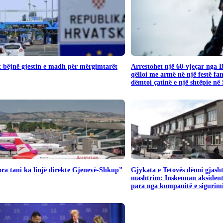
 bëjnë gjestin e madh për mërgimtarët
Arrestohet një 60-vjeçar nga 
qëlloi me armë në një festë fa
dëmtoi çatinë e një shtëpie në
ra tani ka linjë direkte Gjenevë-Shkup”
Gjykata e Tetovës dënoi gjash
mashtrim: Inskenuan aksident
para nga kompanitë e sigurim