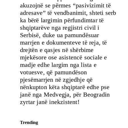
akuzojnë se përmes “pasivizimit të
adresave” të vendbanimit, shteti serb
ka bërë largimin përfundimtar të
shqiptarëve nga regjistri civil i
Serbisë, duke ua pamundësuar
marrjen e dokumenteve të reja, të
drejtën e qasjes në shërbime
mjekësore ose asistencë sociale e
madje edhe largim nga lista e
votuesve, që pamundëson
pjesëmarrjen në zgjedhje që
nënkupton këta shqiptarë edhe pse
janë nga Medvegja, për Beogradin
zyrtar janë inekzistent!
Trending