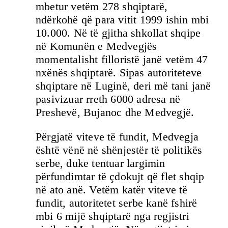
mbetur vetëm 278 shqiptarë,
ndërkohë që para vitit 1999 ishin mbi
10.000. Në të gjitha shkollat shqipe
në Komunën e Medvegjës
momentalisht filloristë janë vetëm 47
nxënës shqiptarë. Sipas autoriteteve
shqiptare në Luginë, deri më tani janë
pasivizuar rreth 6000 adresa në
Preshevë, Bujanoc dhe Medvegjë.
Përgjatë viteve të fundit, Medvegja
është vënë në shënjestër të politikës
serbe, duke tentuar largimin
përfundimtar të çdokujt që flet shqip
në ato anë. Vetëm katër viteve të
fundit, autoritetet serbe kanë fshirë
mbi 6 mijë shqiptarë nga regjistri