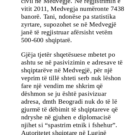
civil në Medvegjë. Në regjistrimin e
vitit 2011, Medvegja numëronte 7438
banorë. Tani, ndonëse pa statistika
zyrtare, supozohet se në Medvegjë
janë të regjistruar afërsisht vetëm
500-600 shqiptarë.
Gjëja tjetër shqetësuese mbetet po
ashtu se në pasivizimin e adresave të
shqiptarëve në Medvegjë, për një
veprim të tillë shteti serb nuk lëshon
fare një vendim me shkrim që
dëshmon se ju është pasivizuar
adresa, dmth Beogradi nuk do të lë
gjurmë të dëbimit të shqiptareve që
ndryshe në gjuhen e diplomacisë
njihet si “spastrim etnik i fshehur”.
Autoritetet shqiptare në Luginë