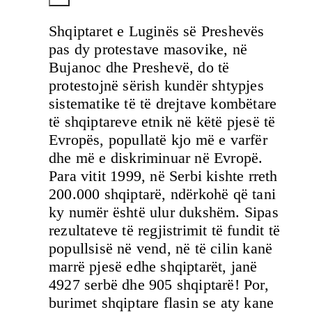
Shqiptaret e Luginës së Preshevës
pas dy protestave masovike, në
Bujanoc dhe Preshevë, do të
protestojnë sërish kundër shtypjes
sistematike të të drejtave kombëtare
të shqiptareve etnik në këtë pjesë të
Evropës, popullatë kjo më e varfër
dhe më e diskriminuar në Evropë.
Para vitit 1999, në Serbi kishte rreth
200.000 shqiptarë, ndërkohë që tani
ky numër është ulur dukshëm. Sipas
rezultateve të regjistrimit të fundit të
popullsisë në vend, në të cilin kanë
marrë pjesë edhe shqiptarët, janë
4927 serbë dhe 905 shqiptarë! Por,
burimet shqiptare flasin se aty kane