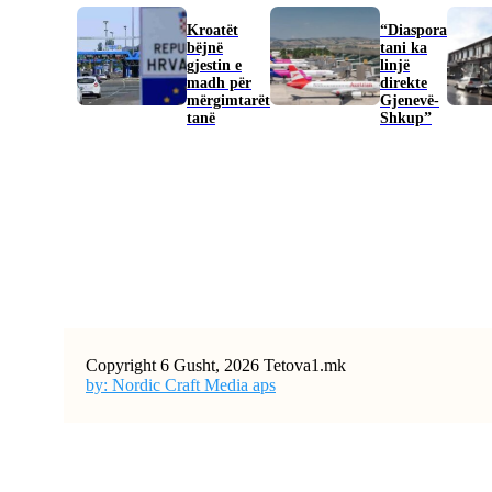
Kroatët
“Diaspora
bëjnë
tani ka
gjestin e
linjë
madh për
direkte
mërgimtarët
Gjenevë-
tanë
Shkup”
Copyright 6 Gusht, 2026 Tetova1.mk
by: Nordic Craft Media aps