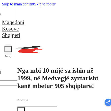
Skip to main content
Skip to footer
Maqedoni
Kosove
Shqiperi
Trendy
Nga mbi 10 mijë sa ishin në
l
1999, në Medvegjë zyrtarisht
kanë mbetur 905 shqiptarë!
Para 2 vjet