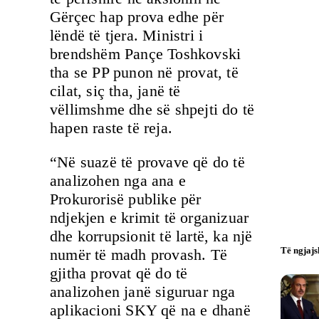
Gërçec hap prova edhe për
lëndë të tjera. Ministri i
brendshëm Pançe Toshkovski
tha se PP punon në provat, të
cilat, siç tha, janë të
vëllimshme dhe së shpejti do të
hapen raste të reja.
“Në suazë të provave që do të
analizohen nga ana e
Prokurorisë publike për
ndjekjen e krimit të organizuar
dhe korrupsionit të lartë, ka një
Të ngjaj
numër të madh provash. Të
gjitha provat që do të
analizohen janë siguruar nga
aplikacioni SKY që na e dhanë