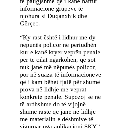
të paligjshme që i kanë bartur
informacione grupeve të
njohura si Duqanxhik dhe
Gërçec.
“Ky rast është i lidhur me dy
nëpunës policor në periudhën
kur e kanë kryer veprën penale
për të cilat ngarkohen, që sot
nuk janë më nëpunës policor,
por në suaza të informacioneve
që i kam bëhet fjalë për shumë
prova në lidhje me veprat
konkrete penale. Supozoj se në
të ardhshme do të vijojnë
shumë raste që janë në lidhje
me materialin e dëshmive të
siguruar nga aplikacioni SKY”,