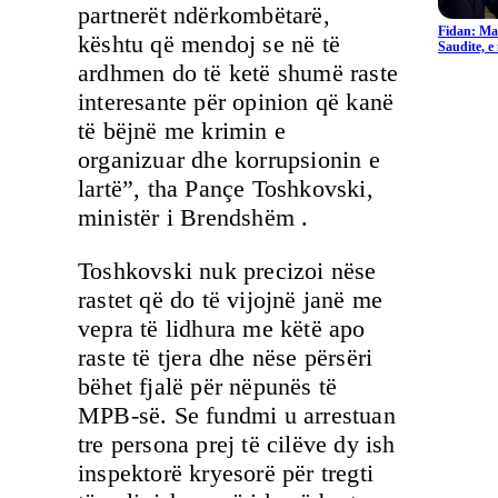
partnerët ndërkombëtarë,
Fidan: Ma
kështu që mendoj se në të
Saudite, 
ardhmen do të ketë shumë raste
interesante për opinion që kanë
të bëjnë me krimin e
organizuar dhe korrupsionin e
lartë”, tha Pançe Toshkovski,
ministër i Brendshëm .
Toshkovski nuk precizoi nëse
rastet që do të vijojnë janë me
vepra të lidhura me këtë apo
raste të tjera dhe nëse përsëri
bëhet fjalë për nëpunës të
MPB-së. Se fundmi u arrestuan
tre persona prej të cilëve dy ish
inspektorë kryesorë për tregti