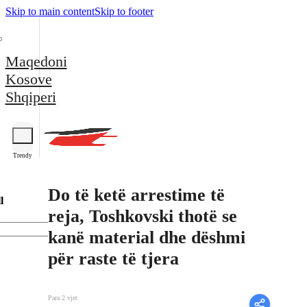
Skip to main content
Skip to footer
Maqedoni
Kosove
Shqiperi
Trendy
Do të ketë arrestime të
l
reja, Toshkovski thotë se
kanë material dhe dëshmi
për raste të tjera
Para 2 vjet