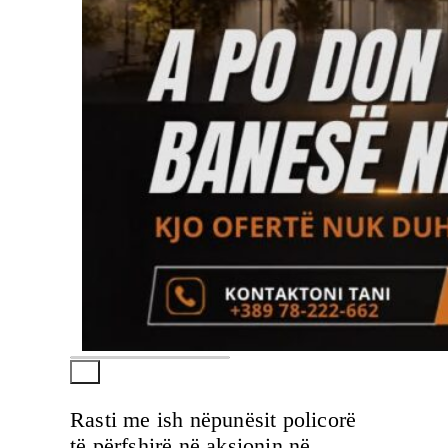
Rasti me ish nëpunësit policorë
të përfshirë në aksionin në