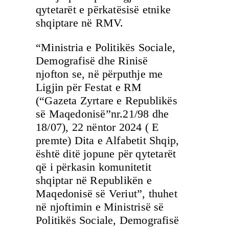
qytetarët e përkatësisë etnike
shqiptare në RMV.
“Ministria e Politikës Sociale,
Demografisë dhe Rinisë
njofton se, në përputhje me
Ligjin për Festat e RM
(“Gazeta Zyrtare e Republikës
së Maqedonisë”nr.21/98 dhe
18/07), 22 nëntor 2024 ( E
premte) Dita e Alfabetit Shqip,
është ditë jopune për qytetarët
që i përkasin komunitetit
shqiptar në Republikën e
Maqedonisë së Veriut”, thuhet
në njoftimin e Ministrisë së
Politikës Sociale, Demografisë