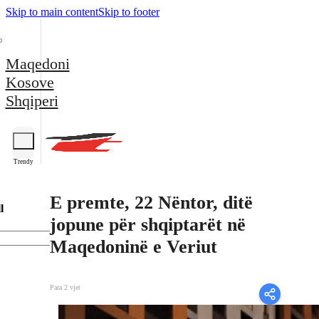
Skip to main content
Skip to footer
Maqedoni
Kosove
Shqiperi
Trendy
E premte, 22 Nëntor, ditë
l
jopune për shqiptarët në
Maqedoninë e Veriut
Para 2 vjet