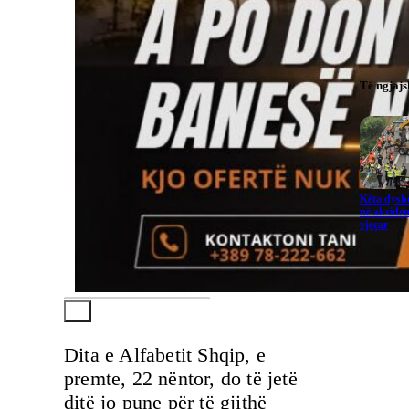
Të ngjaj
Këta dysho
në aksiden
vjeçar
Dita e Alfabetit Shqip, e
premte, 22 nëntor, do të jetë
ditë jo pune për të gjithë