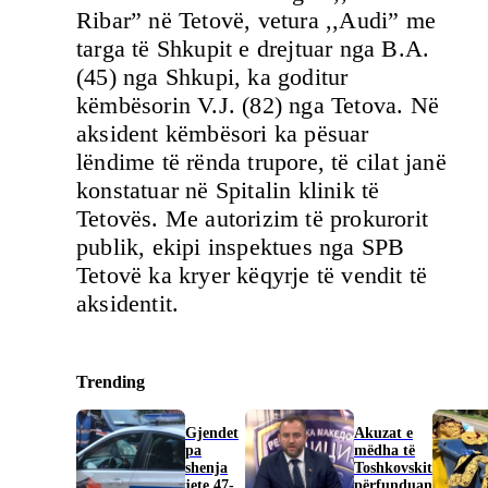
Ribar” në Tetovë, vetura ,,Audi” me
targa të Shkupit e drejtuar nga B.A.
(45) nga Shkupi, ka goditur
këmbësorin V.J. (82) nga Tetova. Në
aksident këmbësori ka pësuar
lëndime të rënda trupore, të cilat janë
konstatuar në Spitalin klinik të
Tetovës. Me autorizim të prokurorit
publik, ekipi inspektues nga SPB
Tetovë ka kryer këqyrje të vendit të
aksidentit.
Trending
Gjendet
Akuzat e
pa
mëdha të
shenja
Toshkovskit
jete 47-
përfunduan