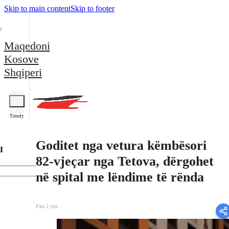
Skip to main content
Skip to footer
Maqedoni
Kosove
Shqiperi
Trendy
Goditet nga vetura këmbësori
l
82-vjeçar nga Tetova, dërgohet
në spital me lëndime të rënda
Para 2 vjet