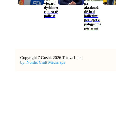
vjeçari,
pa
dyshimet
aktakuzë,
e para të
dështoi
policisë
kallëzimi
për lejet e
paligjshme
për armë
Copyright 7 Gusht, 2026 Tetova1.mk
by: Nordic Craft Media aps